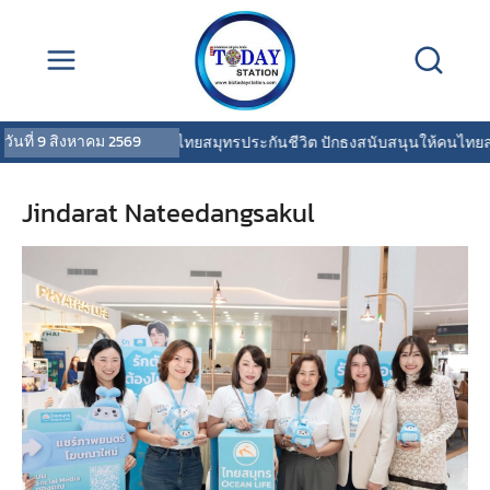
วันที่
9 สิงหาคม 2569
OCEAN LIFE ไทยสมุทรประกันชีวิต ปักธงสนับสนุนให้คนไทยสุขภาพดี พร
Jindarat Nateedangsakul