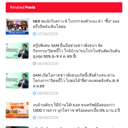
Related
Posts
NER พบนักวิเคราะห์ โบรกฯ คงคำแนะนำ “ซื้อ” มอง
ครึ่งปีหลังเติบโตต่อ
07/08/2026
สกู๊ปพิเศษ: SAM ยื่นมือช่วยชาวฝั่งธนฯ จัด
กิจกรรม“ปิดหนี้ไว ใกล้บ้าน”ขนโปรโมชันตัดเงินต้น
สูงสุด 50% 8–9 ส.ค. 69 นี้!
06/08/2026
SAM เปิดโอกาสชาวฝั่งธนแก้หนี้เสียต่ำแสน ผ่าน
โครงการ“ปิดหนี้ไว ไปต่อได้”ที่ศาลแพ่งตลิ่งชัน 8-9
ส.ค.69
06/08/2026
งบล้านต้นๆ ก็มีบ้านได้! ธอส.ขนทรัพย์มือสองกว่า
1,500 รายการ บุกโคราช พร้อมดอกเบี้ย 0% นาน 2 ปี
06/08/2026