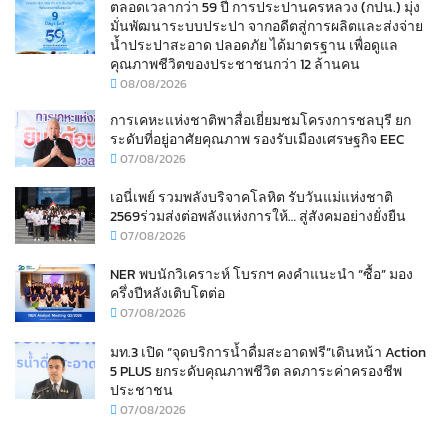
ตลอดเวลากว่า 59 ปี การประปานครหลวง (กปน.) มุ่ง
มั่นพัฒนาระบบประปา จากอดีตสู่การผลิตและส่งจ่าย
น้ำประปาสะอาด ปลอดภัย ได้มาตรฐาน เพื่อดูแล
คุณภาพชีวิตของประชาชนกว่า 12 ล้านคน
08/08/2026
การเคหะแห่งชาติพาสื่อเยี่ยมชมโครงการชลบุรี ยก
ระดับที่อยู่อาศัยคุณภาพ รองรับเมืองเศรษฐกิจ EEC
07/08/2026
เอนี่เพย์ รวมพลังบริจาคโลหิต รับวันแม่แห่งชาติ
2569ร่วมส่งต่อพลังแห่งการให้… สู่สังคมอย่างยั่งยืน
07/08/2026
NER พบนักวิเคราะห์ โบรกฯ คงคำแนะนำ “ซื้อ” มอง
ครึ่งปีหลังเติบโตต่อ
07/08/2026
มท.3 เปิด “จุดบริการน้ำดื่มสะอาดฟรี”เดินหน้า Action
5 PLUS ยกระดับคุณภาพชีวิต ลดภาระค่าครองชีพ
ประชาชน
07/08/2026