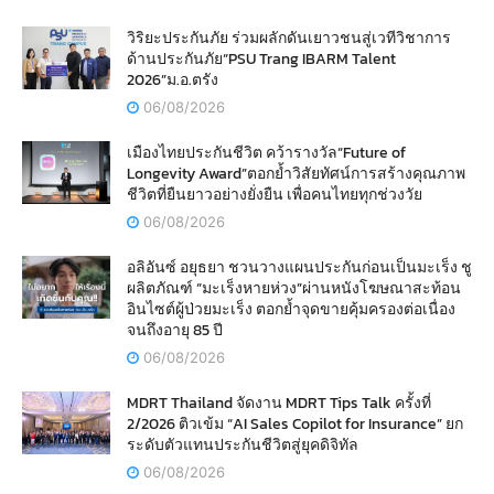
วิริยะประกันภัย ร่วมผลักดันเยาวชนสู่เวทีวิชาการ
ด้านประกันภัย“PSU Trang IBARM Talent
2026”ม.อ.ตรัง
06/08/2026
เมืองไทยประกันชีวิต คว้ารางวัล“Future of
Longevity Award”ตอกย้ำวิสัยทัศน์การสร้างคุณภาพ
ชีวิตที่ยืนยาวอย่างยั่งยืน เพื่อคนไทยทุกช่วงวัย
06/08/2026
อลิอันซ์ อยุธยา ชวนวางแผนประกันก่อนเป็นมะเร็ง ชู
ผลิตภัณฑ์ “มะเร็งหายห่วง”ผ่านหนังโฆษณาสะท้อน
อินไซต์ผู้ป่วยมะเร็ง ตอกย้ำจุดขายคุ้มครองต่อเนื่อง
จนถึงอายุ 85 ปี
06/08/2026
MDRT Thailand จัดงาน MDRT Tips Talk ครั้งที่
2/2026 ติวเข้ม “AI Sales Copilot for Insurance” ยก
ระดับตัวแทนประกันชีวิตสู่ยุคดิจิทัล
06/08/2026