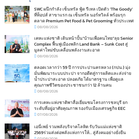
SWC ผนึกกำลัง เซ็นทรัล ฟู้ด รีเทล เปิดตัว ‘The Goody’
ที่ท็อปส์ สาขาแรก ณ เซ็นทรัล นอร์ทวิลล์ พร้อมรุก
ตลาด Premium Pet Food & Pet Grooming ทั่วประเทศ
08/08/2026
เคหะแห่งชาติ เดินหน้าปั้น“บ้านเพื่อคนไทย”ลุย Senior
Complex ฟื้นฟูเมืองพลิก Land Bank – Sunk Cost สู่
มูลค่าใหม่ขับเคลื่อนพลังงานสะอาด
08/08/2026
ตลอดเวลากว่า 59 ปี การประปานครหลวง (กปน.) มุ่ง
มั่นพัฒนาระบบประปา จากอดีตสู่การผลิตและส่งจ่าย
น้ำประปาสะอาด ปลอดภัย ได้มาตรฐาน เพื่อดูแล
คุณภาพชีวิตของประชาชนกว่า 12 ล้านคน
08/08/2026
การเคหะแห่งชาติพาสื่อเยี่ยมชมโครงการชลบุรี ยก
ระดับที่อยู่อาศัยคุณภาพ รองรับเมืองเศรษฐกิจ EEC
07/08/2026
เอนี่เพย์ รวมพลังบริจาคโลหิต รับวันแม่แห่งชาติ
2569ร่วมส่งต่อพลังแห่งการให้… สู่สังคมอย่างยั่งยืน
07/08/2026