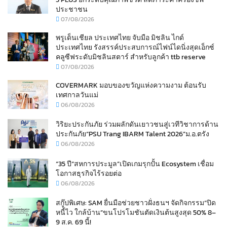
ประชาชน
07/08/2026
พรูเด็นเชียล ประเทศไทย จับมือ มิชลิน ไกด์
ประเทศไทย รังสรรค์ประสบการณ์ไฟน์ไดนิ่งสุดเอ็กซ์
คลูซีฟระดับมิชลินสตาร์ สำหรับลูกค้า ttb reserve
07/08/2026
COVERMARK มอบของขวัญแห่งความงาม ต้อนรับ
เทศกาลวันแม่
06/08/2026
วิริยะประกันภัย ร่วมผลักดันเยาวชนสู่เวทีวิชาการด้าน
ประกันภัย“PSU Trang IBARM Talent 2026”ม.อ.ตรัง
06/08/2026
“35 ปี“สหการประมูล”เปิดเกมรุกปั้น Ecosystem เชื่อม
โอกาสธุรกิจไร้รอยต่อ
06/08/2026
สกู๊ปพิเศษ: SAM ยื่นมือช่วยชาวฝั่งธนฯ จัดกิจกรรม“ปิด
หนี้ไว ใกล้บ้าน”ขนโปรโมชันตัดเงินต้นสูงสุด 50% 8–
9 ส.ค. 69 นี้!