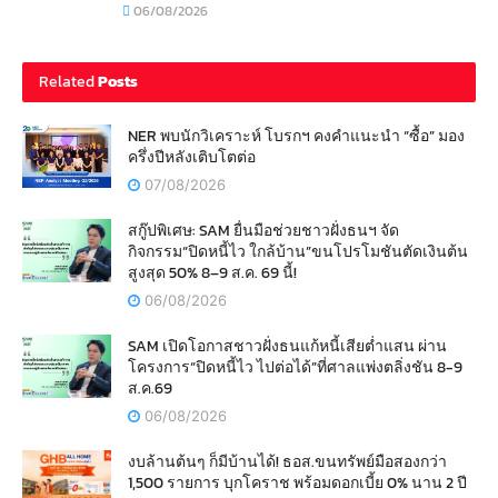
06/08/2026
Related
Posts
NER พบนักวิเคราะห์ โบรกฯ คงคำแนะนำ “ซื้อ” มอง
ครึ่งปีหลังเติบโตต่อ
07/08/2026
สกู๊ปพิเศษ: SAM ยื่นมือช่วยชาวฝั่งธนฯ จัด
กิจกรรม“ปิดหนี้ไว ใกล้บ้าน”ขนโปรโมชันตัดเงินต้น
สูงสุด 50% 8–9 ส.ค. 69 นี้!
06/08/2026
SAM เปิดโอกาสชาวฝั่งธนแก้หนี้เสียต่ำแสน ผ่าน
โครงการ“ปิดหนี้ไว ไปต่อได้”ที่ศาลแพ่งตลิ่งชัน 8-9
ส.ค.69
06/08/2026
งบล้านต้นๆ ก็มีบ้านได้! ธอส.ขนทรัพย์มือสองกว่า
1,500 รายการ บุกโคราช พร้อมดอกเบี้ย 0% นาน 2 ปี