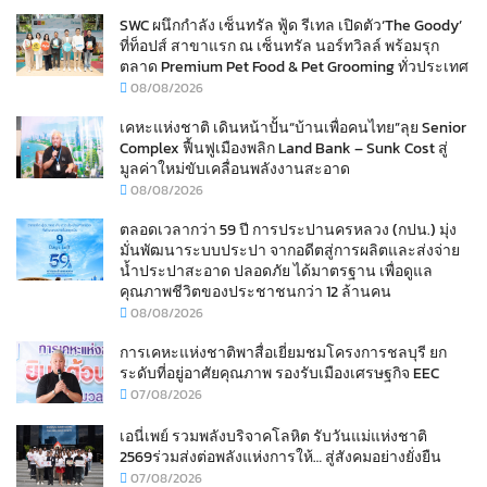
SWC ผนึกกำลัง เซ็นทรัล ฟู้ด รีเทล เปิดตัว‘The Goody’
ที่ท็อปส์ สาขาแรก ณ เซ็นทรัล นอร์ทวิลล์ พร้อมรุก
ตลาด Premium Pet Food & Pet Grooming ทั่วประเทศ
08/08/2026
เคหะแห่งชาติ เดินหน้าปั้น“บ้านเพื่อคนไทย”ลุย Senior
Complex ฟื้นฟูเมืองพลิก Land Bank – Sunk Cost สู่
มูลค่าใหม่ขับเคลื่อนพลังงานสะอาด
08/08/2026
ตลอดเวลากว่า 59 ปี การประปานครหลวง (กปน.) มุ่ง
มั่นพัฒนาระบบประปา จากอดีตสู่การผลิตและส่งจ่าย
น้ำประปาสะอาด ปลอดภัย ได้มาตรฐาน เพื่อดูแล
คุณภาพชีวิตของประชาชนกว่า 12 ล้านคน
08/08/2026
การเคหะแห่งชาติพาสื่อเยี่ยมชมโครงการชลบุรี ยก
ระดับที่อยู่อาศัยคุณภาพ รองรับเมืองเศรษฐกิจ EEC
07/08/2026
เอนี่เพย์ รวมพลังบริจาคโลหิต รับวันแม่แห่งชาติ
2569ร่วมส่งต่อพลังแห่งการให้… สู่สังคมอย่างยั่งยืน
07/08/2026