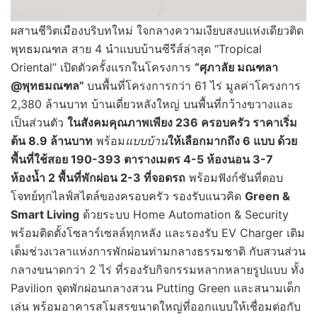
ผสานชีวิตเมืองบริบทใหม่ ใจกลางความเงียบสงบแห่งเดียวติด
พุทธมณฑล สาย 4 นำแบบบ้านซีรีส์ล่าสุด “Tropical
Oriental” เปิดตัวครั้งแรกในโครงการ
“ศุภาลัย มณฑลา
@พุทธมณฑล”
บนพื้นที่โครงการกว่า 61 ไร่ มูลค่าโครงการ
2,380 ล้านบาท บ้านเดี่ยวหลังใหญ่ บนพื้นที่กว้างขวางและ
เป็นส่วนตัว
ในสังคมคุณภาพเพียง
236 ครอบครัว ราคาเริ่ม
ต้น 8.9 ล้านบาท
พร้อม
แบบบ้าน
ให้เลือกมากถึง
6 แบบ ด้วย
พื้นที่ใช้สอย 190-393 ตารางเมตร 4-5 ห้องนอน 3-7
ห้องน้ำ 2 พื้นที่พักผ่อน 2-3 ที่จอดรถ
พร้อมฟังก์ชันที่ตอบ
โจทย์ทุกไลฟ์สไตล์ของครอบครัว รองรับแนวคิด
Green &
Smart Living
ด้วยระบบ Home Automation & Security
พร้อมติดตั้งโซลาร์เซลล์ทุกหลัง และรองรับ EV Charger เติม
เต็มช่วงเวลาแห่งการพักผ่อนท่ามกลางธรรมชาติ กับสวนส่วน
กลางขนาดกว่า 2 ไร่ ที่รองรับกิจกรรมหลากหลายรูปแบบ ทั้ง
Pavilion จุดพักผ่อนกลางสวน Putting Green และสนามเด็ก
เล่น พร้อมอาคารสโมสรขนาดใหญ่ที่ออกแบบให้เชื่อมต่อกับ