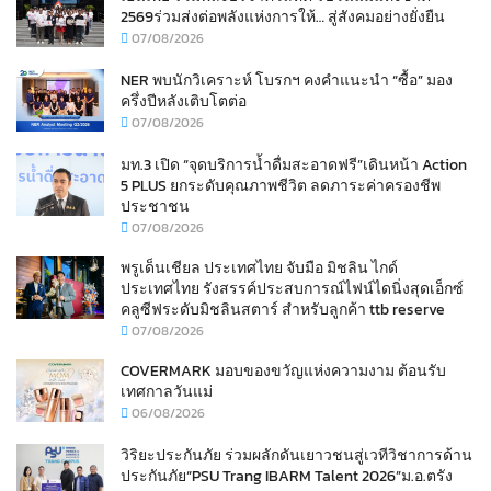
2569ร่วมส่งต่อพลังแห่งการให้… สู่สังคมอย่างยั่งยืน
07/08/2026
NER พบนักวิเคราะห์ โบรกฯ คงคำแนะนำ “ซื้อ” มอง
ครึ่งปีหลังเติบโตต่อ
07/08/2026
มท.3 เปิด “จุดบริการน้ำดื่มสะอาดฟรี”เดินหน้า Action
5 PLUS ยกระดับคุณภาพชีวิต ลดภาระค่าครองชีพ
ประชาชน
07/08/2026
พรูเด็นเชียล ประเทศไทย จับมือ มิชลิน ไกด์
ประเทศไทย รังสรรค์ประสบการณ์ไฟน์ไดนิ่งสุดเอ็กซ์
คลูซีฟระดับมิชลินสตาร์ สำหรับลูกค้า ttb reserve
07/08/2026
COVERMARK มอบของขวัญแห่งความงาม ต้อนรับ
เทศกาลวันแม่
06/08/2026
วิริยะประกันภัย ร่วมผลักดันเยาวชนสู่เวทีวิชาการด้าน
ประกันภัย“PSU Trang IBARM Talent 2026”ม.อ.ตรัง