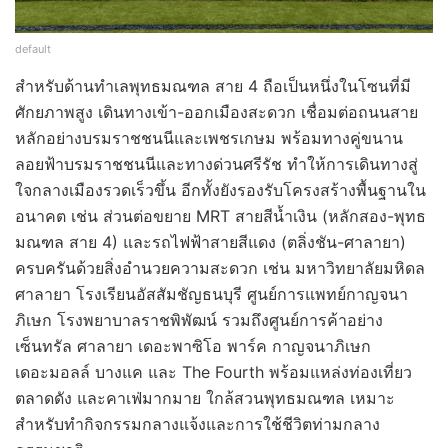
default
สำหรับด้านทำเลพุทธมณฑล สาย 4 ถือเป็นหนึ่งในโซนที่มี
ศักยภาพสูง เดินทางเข้า-ออกเมืองสะดวก เชื่อมต่อถนนสาย
หลักอย่างบรมราชชนนีและเพชรเกษม พร้อมทางคู่ขนาน
ลอยฟ้าบรมราชชนนีและทางด่วนศรีรัช ทำให้การเดินทางสู่
ใจกลางเมืองรวดเร็วขึ้น อีกทั้งยังรองรับโครงสร้างพื้นฐานใน
อนาคต เช่น ส่วนต่อขยาย MRT สายสีน้ำเงิน (หลักสอง-พุทธ
มณฑล สาย 4) และรถไฟฟ้าสายสีแดง (ตลิ่งชัน-ศาลายา)
ครบครันด้วยสิ่งอำนวยความสะดวก เช่น มหาวิทยาลัยมหิดล
ศาลายา โรงเรียนอัสสัมชัญธนบุรี ศูนย์การแพทย์กาญจนา
ภิเษก โรงพยาบาลราชพิพัฒน์ รวมถึงศูนย์การค้าอย่าง
เซ็นทรัล ศาลายา เดอะพาซิโอ พาร์ค กาญจนาภิเษก
เดอะมอลล์ บางแค และ The Fourth พร้อมแหล่งท่องเที่ยว
ตลาดดัง และคาเฟ่มากมาย ใกล้สวนพุทธมณฑล เหมาะ
สำหรับทำกิจกรรมกลางแจ้งและการใช้ชีวิตท่ามกลาง