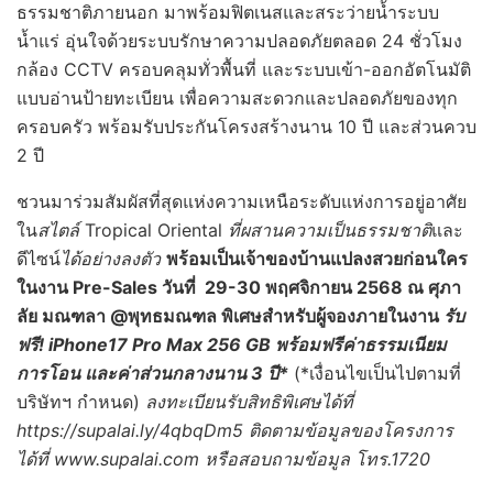
ธรรมชาติภายนอก มาพร้อมฟิตเนสและสระว่ายน้ำระบบ
น้ำแร่ อุ่นใจด้วยระบบรักษาความปลอดภัยตลอด 24 ชั่วโมง
กล้อง CCTV ครอบคลุมทั่วพื้นที่ และระบบเข้า-ออกอัตโนมัติ
แบบอ่านป้ายทะเบียน เพื่อความสะดวกและปลอดภัยของทุก
ครอบครัว พร้อมรับประกันโครงสร้างนาน 10 ปี และส่วนควบ
2 ปี
ชวนมาร่วมสัมผัสที่สุดแห่งความเหนือระดับแห่งการอยู่อาศัย
ใน
สไตล์
Tropical Oriental
ที่ผสานความเป็นธรรมชาติ
และ
ดีไซน์
ได้อย่างลงตัว
พร้อมเป็นเจ้าของบ้านแปลงสวยก่อนใคร
ในงาน Pre-Sales วันที่ 29-30 พฤศจิกายน 2568 ณ ศุภา
ลัย มณฑลา @พุทธมณฑล พิเศษสำหรับผู้จองภายในงาน
รับ
ฟรี!
iPhone17 Pro Max 256 GB พร้อมฟรีค่าธรรมเนียม
การโอน และค่าส่วนกลางนาน 3 ปี*
(*เงื่อนไขเป็นไปตามที่
บริษัทฯ กำหนด)
ลงทะเบียนรับสิทธิพิเศษได้ที่
https://supalai.ly/4qbqDm5 ติดตามข้อมูลของโครงการ
ได้ที่ www.supalai.com หรือสอบถามข้อมูล โทร.1720