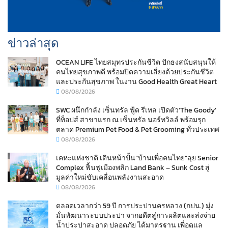
ข่าวล่าสุด
OCEAN LIFE ไทยสมุทรประกันชีวิต ปักธงสนับสนุนให้
คนไทยสุขภาพดี พร้อมปิดความเสี่ยงด้วยประกันชีวิต
และประกันสุขภาพ ในงาน Good Health Great Heart
08/08/2026
SWC ผนึกกำลัง เซ็นทรัล ฟู้ด รีเทล เปิดตัว‘The Goody’
ที่ท็อปส์ สาขาแรก ณ เซ็นทรัล นอร์ทวิลล์ พร้อมรุก
ตลาด Premium Pet Food & Pet Grooming ทั่วประเทศ
08/08/2026
เคหะแห่งชาติ เดินหน้าปั้น“บ้านเพื่อคนไทย”ลุย Senior
Complex ฟื้นฟูเมืองพลิก Land Bank – Sunk Cost สู่
มูลค่าใหม่ขับเคลื่อนพลังงานสะอาด
08/08/2026
ตลอดเวลากว่า 59 ปี การประปานครหลวง (กปน.) มุ่ง
มั่นพัฒนาระบบประปา จากอดีตสู่การผลิตและส่งจ่าย
น้ำประปาสะอาด ปลอดภัย ได้มาตรฐาน เพื่อดูแล