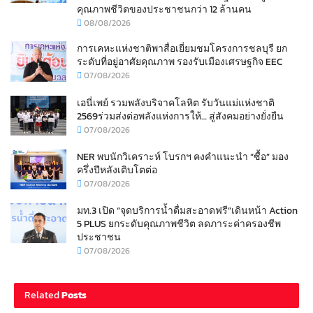
คุณภาพชีวิตของประชาชนกว่า 12 ล้านคน
08/08/2026
การเคหะแห่งชาติพาสื่อเยี่ยมชมโครงการชลบุรี ยก
ระดับที่อยู่อาศัยคุณภาพ รองรับเมืองเศรษฐกิจ EEC
07/08/2026
เอนี่เพย์ รวมพลังบริจาคโลหิต รับวันแม่แห่งชาติ
2569ร่วมส่งต่อพลังแห่งการให้… สู่สังคมอย่างยั่งยืน
07/08/2026
NER พบนักวิเคราะห์ โบรกฯ คงคำแนะนำ “ซื้อ” มอง
ครึ่งปีหลังเติบโตต่อ
07/08/2026
มท.3 เปิด “จุดบริการน้ำดื่มสะอาดฟรี”เดินหน้า Action
5 PLUS ยกระดับคุณภาพชีวิต ลดภาระค่าครองชีพ
ประชาชน
07/08/2026
Related
Posts