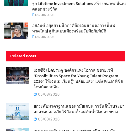
รุก Lifetime Investment Solutions สร้างอนาคตมั่นคง
ตลอดช่วงชีวิต
05/08/2026
อลิอันซ์ อยุธยา ผนึกภาคีท้องถิ่นสานต่อการฟื้นฟู
หาดใหญ่ สู่ต้นแบบเมืองพร้อมรับมือภัยพิบัติ
05/08/2026
Related
Posts
เอสซีจี เปิดประตู ‘องค์กรแห่งโอกาส’ขยายเวที
“Possibilities Space for Young Talent Program
2026” ให้เจน Z ‘เรียนรู้’ ‘ปล่อยแสง’ ‘แข่ง Pitch’ พิชิต
โจทย์ตลาดจีน
05/08/2026
ยกระดับมาตรฐานสุขอนามัย! กปน.การันตีน้ำประปา
สะอาดปลอดภัย ไร้กังวลตั้งแต่ต้นน้ำถึงปลายทาง
05/08/2026