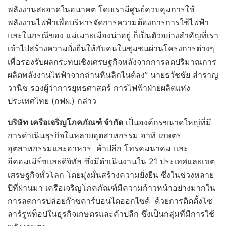
พลังงานสะอาดในอนาคต โดยเรามีศูนย์ควบคุมการใช้
พลังงานไฟฟ้าเพื่อบริหารจัดการความต้องการการใช้ไฟฟ้า
และในกรณีของ แม่เมาะเมืองน่าอยู่ ก็เป็นตัวอย่างสำคัญที่เรา
เข้าไปสร้างความยั่งยืนให้กับคนในชุมชนผ่านโครงการต่างๆ
เพื่อรองรับผลกระทบเชิงเศรษฐกิจหลังจากการลดปริมาณการ
ผลิตพลังงานไฟฟ้าจากถ่านหินลิกไนต์ลง” นายธวัชชัย สำราญ
วานิช รองผู้ว่าการยุทธศาสตร์ การไฟฟ้าฝ่ายผลิตแห่ง
ประเทศไทย (กฟผ.) กล่าว
บริษัท เครือเจริญโภคภัณฑ์ จำกัด
เป็นองค์กรขนาดใหญ่ที่มี
การดําเนินธุรกิจในหลายอุตสาหกรรม อาทิ เกษตร
อุตสาหกรรมและอาหาร ค้าปลีก โทรคมนาคม และ
อีคอมเมิร์ซและดิจิทัล ซึ่งมีดําเนินงานใน 21 ประเทศและเขต
เศรษฐกิจทั่วโลก โดยมุ่งมั่นสร้างความยั่งยืน ซึ่งในช่วงหลาย
ปีที่ผ่านมา เครือเจริญโภคภัณฑ์มีความก้าวหน้าอย่างมากใน
การลดการปล่อยก๊าซคาร์บอนไดออกไซด์ ด้วยการติดตั้งโซ
ลาร์รูฟท็อปในธุรกิจเกษตรและค้าปลีก ซึ่งเป็นกลุ่มที่มีการใช้