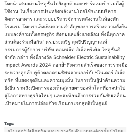
โดยนำเสนอผ่านโซลูชั่นไปยังลูกค้าและพาร์ทเนอร์ รวมถึงผู้
ใช้งาน ในเรื่องการประหยัดพลังงานโดยใช้ระบบบริหาร
จัดการอาคาร และระบบบริหารจัดการพลังงานในห้องพัก
โรงแรม โดยเราเล็งเห็นความสำคัญของการสร้างความยั่งยืน
แบบองค์รวมทั้งเศรษฐกิจ สังคมและสิ่งแวดล้อม ทั้งนี้ทุกภาค
ส่วนต้องร่วมมือกัน” ดร.ประเสริฐ สุทธิปริญญานนท์
กรรมการผู้จัดการ บริษัท คอมพลีท อิเล็คทริเคิล โซลูชั่นส์
จำกัด กล่าว ทั้งนี้รางวัล Schneider Electric Sustainability
Impact Awards 2024 ตอกย้ำถึงความสำเร็จของการร่วมมือ
ระหว่างลูกค้า คู่ค้าตลอดจนซัพพลายเออร์กับชไนเดอร์ อิเล็ค
ทริค ที่แสดงจุดยืนและความมุ่งมั่น ในการเป็นผู้นําด้านความ
ยั่งยืน รวมถึงเปิดการมองเห็นสู่สายตาของทั่วโลกที่อาจนําไป
สู่โอกาสทางธุรกิจใหม่ๆ และสะท้อนถึงการร่วมกันขับเคลื่อน
เป้าหมายในการปล่อยก๊าซเรือนกระจกสุทธิเป็นศูนย์
Tags:
ชไนเดอร์ อิเล็คทริค มอบ 5 รางวัล ต้นแบบองค์กรชั้นนำไทย