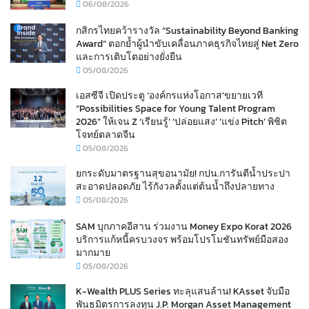
06/08/2026
กสิกรไทยคว้ารางวัล “Sustainability Beyond Banking
Award” ตอกย้ำผู้นำขับเคลื่อนภาคธุรกิจไทยสู่ Net Zero
และการเติบโตอย่างยั่งยืน
05/08/2026
เอสซีจี เปิดประตู ‘องค์กรแห่งโอกาส’ขยายเวที
“Possibilities Space for Young Talent Program
2026” ให้เจน Z ‘เรียนรู้’ ‘ปล่อยแสง’ ‘แข่ง Pitch’ พิชิต
โจทย์ตลาดจีน
05/08/2026
ยกระดับมาตรฐานสุขอนามัย! กปน.การันตีน้ำประปา
สะอาดปลอดภัย ไร้กังวลตั้งแต่ต้นน้ำถึงปลายทาง
05/08/2026
SAM บุกภาคอีสาน ร่วมงาน Money Expo Korat 2026
บริการแก้หนี้ครบวงจร พร้อมโปรโมชันทรัพย์มือสอง
มากมาย
05/08/2026
K-Wealth PLUS Series ทะลุแสนล้าน! KAsset จับมือ
พันธมิตรการลงทุน J.P. Morgan Asset Management