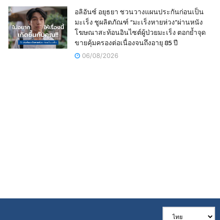
อลิอันซ์ อยุธยา ชวนวางแผนประกันก่อนเป็น
มะเร็ง ชูผลิตภัณฑ์ “มะเร็งหายห่วง”ผ่านหนัง
โฆษณาสะท้อนอินไซต์ผู้ป่วยมะเร็ง ตอกย้ำจุด
ขายคุ้มครองต่อเนื่องจนถึงอายุ 85 ปี
06/08/2026