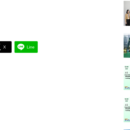
X
Line