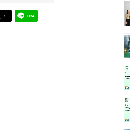
X
Line