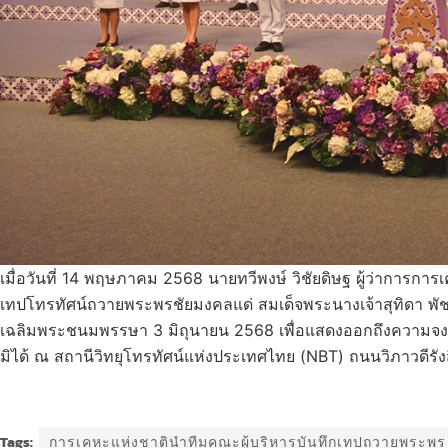
เมื่อวันที่ 14 พฤษภาคม 2568 นายทวีพงษ์ วิชัยดิษฐ ผู้ว่าการกา
เทปโทรทัศน์ถวายพระพรชัยมงคลแด่ สมเด็จพระนางเจ้าสุทิดา พ
เฉลิมพระชนมพรรษา 3 มิถุนายน 2568 เพื่อแสดงออกถึงความจงร
มิได้ ณ สถานีวิทยุโทรทัศน์แห่งประเทศไทย (NBT) ถนนวิภาวดีร
Tags:
การเคหะแห่งชาตินำทีมคณะผู้บริหารบันทึกเทปถวายพระพร 