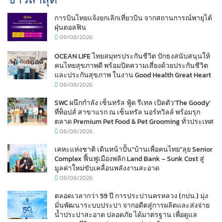
การบินไทยแจ้งยกเลิกเที่ยวบิน จากสถานการณ์พายุไต้
ฝุ่นดอลฟิน
09/08/2026
OCEAN LIFE ไทยสมุทรประกันชีวิต ปักธงสนับสนุนให้
คนไทยสุขภาพดี พร้อมปิดความเสี่ยงด้วยประกันชีวิต
และประกันสุขภาพ ในงาน Good Health Great Heart
08/08/2026
SWC ผนึกกำลัง เซ็นทรัล ฟู้ด รีเทล เปิดตัว‘The Goody’
ที่ท็อปส์ สาขาแรก ณ เซ็นทรัล นอร์ทวิลล์ พร้อมรุก
ตลาด Premium Pet Food & Pet Grooming ทั่วประเทศ
08/08/2026
เคหะแห่งชาติ เดินหน้าปั้น“บ้านเพื่อคนไทย”ลุย Senior
Complex ฟื้นฟูเมืองพลิก Land Bank – Sunk Cost สู่
มูลค่าใหม่ขับเคลื่อนพลังงานสะอาด
08/08/2026
ตลอดเวลากว่า 59 ปี การประปานครหลวง (กปน.) มุ่ง
มั่นพัฒนาระบบประปา จากอดีตสู่การผลิตและส่งจ่าย
น้ำประปาสะอาด ปลอดภัย ได้มาตรฐาน เพื่อดูแล