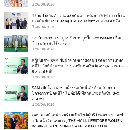
06/08/2026
วิริยะประกันภัย ร่วมผลักดันเยาวชนสู่เวทีวิชาการด้าน
ประกันภัย“PSU Trang IBARM Talent 2026”ม.อ.ตรัง
06/08/2026
“35 ปี“สหการประมูล”เปิดเกมรุกปั้น Ecosystem เชื่อม
โอกาสธุรกิจไร้รอยต่อ
06/08/2026
สกู๊ปพิเศษ: SAM ยื่นมือช่วยชาวฝั่งธนฯ จัดกิจกรรม“ปิด
หนี้ไว ใกล้บ้าน”ขนโปรโมชันตัดเงินต้นสูงสุด 50% 8–
9 ส.ค. 69 นี้!
06/08/2026
SAM เปิดโอกาสชาวฝั่งธนแก้หนี้เสียต่ำแสน ผ่าน
โครงการ“ปิดหนี้ไว ไปต่อได้”ที่ศาลแพ่งตลิ่งชัน 8-9
ส.ค.69
06/08/2026
เดอะมอลล์ไลฟ์สโตร์ เผยอินไซต์ผู้บริโภคจาก M Card
เปิดหน้าจัดแคมเปญ THE MALL LIFESTORE WOMEN
INSPIRED 2026 SUNFLOWER SOCIAL CLUB