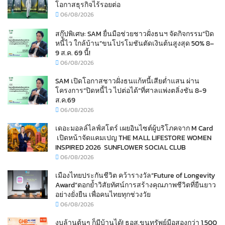
โอกาสธุรกิจไร้รอยต่อ
06/08/2026
สกู๊ปพิเศษ: SAM ยื่นมือช่วยชาวฝั่งธนฯ จัดกิจกรรม“ปิด
หนี้ไว ใกล้บ้าน”ขนโปรโมชันตัดเงินต้นสูงสุด 50% 8–
9 ส.ค. 69 นี้!
06/08/2026
SAM เปิดโอกาสชาวฝั่งธนแก้หนี้เสียต่ำแสน ผ่าน
โครงการ“ปิดหนี้ไว ไปต่อได้”ที่ศาลแพ่งตลิ่งชัน 8-9
ส.ค.69
06/08/2026
เดอะมอลล์ไลฟ์สโตร์ เผยอินไซต์ผู้บริโภคจาก M Card
เปิดหน้าจัดแคมเปญ THE MALL LIFESTORE WOMEN
INSPIRED 2026 SUNFLOWER SOCIAL CLUB
06/08/2026
เมืองไทยประกันชีวิต คว้ารางวัล“Future of Longevity
Award”ตอกย้ำวิสัยทัศน์การสร้างคุณภาพชีวิตที่ยืนยาว
อย่างยั่งยืน เพื่อคนไทยทุกช่วงวัย
06/08/2026
งบล้านต้นๆ ก็มีบ้านได้! ธอส.ขนทรัพย์มือสองกว่า 1,500