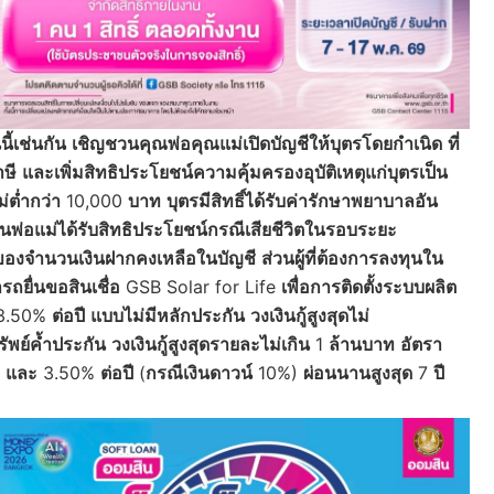
ี้เช่นกัน
เชิญชวนคุณพ่อคุณแม่เปิดบัญชีให้บุตรโดยกำเนิด
ที่
าษี
และเพิ่มสิทธิประโยชน์ความคุ้มครองอุบัติเหตุแก่บุตรเป็น
่ต่ำกว่า
10,000
บาท
บุตรมีสิทธิ์ได้รับค่ารักษาพยาบาลอัน
วนพ่อแม่ได้รับสิทธิประโยชน์กรณีเสียชีวิตในรอบระยะ
ของจำนวนเงินฝากคงเหลือในบัญชี
ส่วนผู้ที่ต้องการลงทุนใน
ถยื่นขอสินเชื่อ
GSB Solar for Life
เพื่อการติดตั้งระบบผลิต
3.50%
ต่อปี
แบบไม่มีหลักประกัน
วงเงินกู้สูงสุดไม่
ัพย์ค้ำประกัน
วงเงินกู้สูงสุดรายละไม่เกิน
1
ล้านบาท
อัตรา
)
และ
3.50%
ต่อปี
(
กรณีเงินดาวน์
10%)
ผ่อนนานสูงสุด
7
ปี