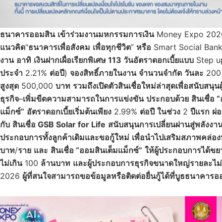
ธนาคารออมสิน
เข้าร่วมงานมหกรรมการเงิน
Money Expo 20
แนวคิด
“
ธนาคารเพื่อสังคม
เพื่อทุกชีวิต
”
หรือ
Smart Social Bank 
งาน
อาทิ
เงินฝากเผื่อเรียกพิเศษ 113 วันอัตราดอกเบี้ยแบบ
Step 
ประจำ
2.21%
ต่อปี
)
จองสิทธิ์ภายในงาน
จำนวนจำกัด
วันละ
20
สูงสุด
500,000
บาท
รวมถึงเปิดตัวสินเชื่อใหม่ล่าสุดเพื่อสนับสนุ
ธุรกิจ
–
เพิ่มขีดความสามารถในการแข่งขัน
ประกอบด้วย
สินเชื่
แม็กซ์”
อัตราดอกเบี้ยเริ่มต้นเพียง
2.99%
ต่อปี
ในช่วง
2
ปีแรก
ผ่
กับ
สินเชื่อ GSB Solar for Life
สนับสนุนการเปลี่ยนผ่านสู่พลังงา
ประกอบการทั้งลูกค้าเดิมและขอกู้ใหม่
เพื่อนำไปเสริมสภาพคล่อง
บาท
/
ราย
และ
สินเชื่อ “ออมสินเต็มแม็กซ์”
ให้ผู้ประกอบการได้ขยา
ไม่เกิน
100
ล้านบาท
และผู้ประกอบการธุรกิจขนาดใหญ่รายละไม่
2026
ผู้ที่สนใจสามารถขอข้อมูลหรือติดต่อยื่นกู้ได้ที่บูธธนาคาร