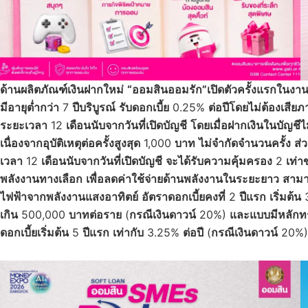
ด้านผลิตภัณฑ์เงินฝากใหม่
“ออมสินออมรัก”เปิดตัวครั้งแรกในงานน
มีอายุต่ำกว่า
7
ปีบริบูรณ์
รับดอกเบี้ย
0.25%
ต่อปีโดยไม่ต้องเสียภ
ระยะเวลา
12
เดือนนับจากวันที่เปิดบัญชี
โดยเมื่อฝากเงินในบัญชีไม
เนื่องจากอุบัติเหตุต่อครั้งสูงสุด
1,000
บาท
ไม่จำกัดจำนวนครั้ง
ส่
เวลา
12
เดือนนับจากวันที่เปิดบัญชี
จะได้รับความคุ้มครอง
2
เท่า
พลังงานทางเลือก
เพื่อลดค่าใช้จ่ายด้านพลังงานในระยะยาว
สามาร
ไฟฟ้าจากพลังงานแสงอาทิตย์
อัตราดอกเบี้ยคงที่
2
ปีแรก
เริ่มต้น
เกิน
500,000
บาทต่อราย
(
กรณีเงินดาวน์
20%)
และแบบมีหลักทร
ดอกเบี้ยเริ่มต้น
5
ปีแรก
เท่ากับ
3.25%
ต่อปี
(
กรณีเงินดาวน์
20%