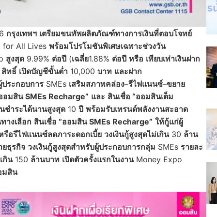
26
กรุงเทพฯ
เตรียมขนทัพผลิตภัณฑ์ทางการเงินที่ตอบโจทย์
for All Lives
พร้อมโปรโมชันพิเศษเฉพาะช่วงวัน
up
สูงสุด
9.99%
ต่อปี
(
เฉลี่ย
1.88%
ต่อปี
หรือ
เทียบเท่าเงินฝาก
0
สิทธิ์
เปิดบัญชีขั้นต่ำ
10,000
บาท
และฝาก
นผู้ประกอบการ
SMEs
เสริมสภาพคล่อง
–
รีไฟแนนซ์
–
ขยาย
อ “ออมสิน SMEs Recharge”
และ
สินเชื่อ “ออมสินเต็ม
อนชำระได้นานสูงสุด
10
ปี
พร้อมรับเทรนด์พลังงานสะอาด
นทางเลือก
สินเชื่อ “ออมสิน SMEs Recharge”
ให้กู้แก่ผู้
หรือรีไฟแนนซ์ลดภาระดอกเบี้ย
วงเงินกู้สูงสุดไม่เกิน
30
ล้าน
ยธุรกิจ
วงเงินกู้สูงสุดสำหรับผู้ประกอบการกลุ่ม
SMEs
รายละ
เกิน
150
ล้านบาท
เปิดตัวครั้งแรกในงาน
Money Expo
ออมสิน