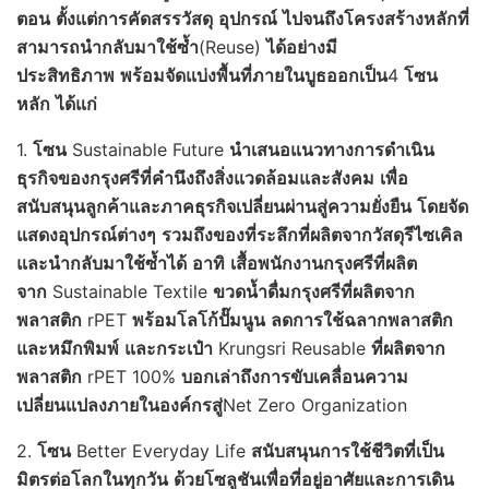
ตอน
ตั้งแต่การคัดสรรวัสดุ
อุปกรณ์
ไปจนถึงโครงสร้างหลักที่
สามารถนำกลับมาใช้ซ้ำ
(Reuse)
ได้อย่างมี
ประสิทธิภาพ
พร้อมจัดแบ่งพื้นที่ภายในบูธออกเป็น
4
โซน
หลัก
ได้แก่
1.
โซน
Sustainable Future
นำเสนอแนวทางการดำเนิน
ธุรกิจของกรุงศรีที่คำนึงถึงสิ่งแวดล้อมและสังคม
เพื่อ
สนับสนุนลูกค้าและภาคธุรกิจเปลี่ยนผ่านสู่ความยั่งยืน
โดยจัด
แสดงอุปกรณ์ต่างๆ
รวมถึงของที่ระลึกที่ผลิตจากวัสดุรีไซเคิล
และนำกลับมาใช้ซ้ำได้
อาทิ
เสื้อพนักงานกรุงศรีที่ผลิต
จาก
Sustainable Textile
ขวดน้ำดื่มกรุงศรีที่ผลิตจาก
พลาสติก
rPET
พร้อมโลโก้ปั๊มนูน
ลดการใช้ฉลากพลาสติก
และหมึกพิมพ์
และกระเป๋า
Krungsri Reusable
ที่ผลิตจาก
พลาสติก
rPET 100%
บอกเล่าถึงการขับเคลื่อนความ
เปลี่ยนแปลงภายในองค์กรสู่
Net Zero Organization
2.
โซน
Better Everyday Life
สนับสนุนการใช้ชีวิตที่เป็น
มิตรต่อโลกในทุกวัน
ด้วยโซลูชันเพื่อที่อยู่อาศัยและการเดิน