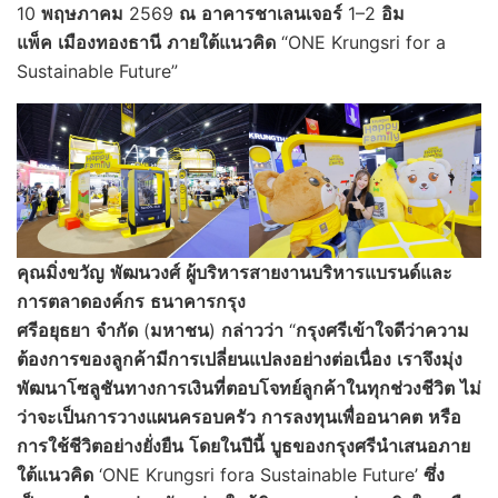
10
พฤษภาคม
2569
ณ
อาคารชาเลนเจอร์
1–2
อิม
แพ็ค
เมืองทองธานี
ภายใต้แนวคิด
“ONE Krungsri for a
Sustainable Future”
คุณมิ่งขวัญ
พัฒนวงศ์
ผู้บริหารสายงานบริหารแบรนด์และ
การตลาดองค์กร
ธนาคารกรุง
ศรีอยุธยา
จำกัด
(
มหาชน
)
กล่าวว่า
“
กรุงศรีเข้าใจดีว่าความ
ต้องการของลูกค้ามีการเปลี่ยนแปลงอย่างต่อเนื่อง
เราจึงมุ่ง
พัฒนาโซลูชันทางการเงินที่ตอบโจทย์ลูกค้าในทุกช่วงชีวิต
ไม่
ว่าจะเป็นการวางแผนครอบครัว
การลงทุนเพื่ออนาคต
หรือ
การใช้ชีวิตอย่างยั่งยืน
โดยในปีนี้
บูธของกรุงศรีนำเสนอภาย
ใต้แนวคิด
‘ONE Krungsri fora Sustainable Future’
ซึ่ง