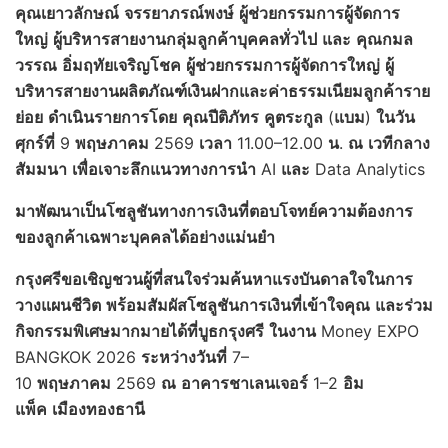
คุณเยาวลักษณ์
จรรยาภรณ์พงษ์
ผู้ช่วยกรรมการผู้จัดการ
ใหญ่
ผู้บริหารสายงานกลุ่มลูกค้าบุคคลทั่วไป
และ
คุณกมล
วรรณ
อิ่มฤทัยเจริญโชค
ผู้ช่วยกรรมการผู้จัดการใหญ่
ผู้
บริหารสายงานผลิตภัณฑ์เงินฝากและค่าธรรมเนียมลูกค้าราย
ย่อย
ดำเนินรายการโดย
คุณปีติภัทร
คูตระกูล
(
แบม
)
ในวัน
ศุกร์ที่
9
พฤษภาคม
2569
เวลา
11.00–12.00
น
.
ณ
เวทีกลาง
สัมมนา
เพื่อเจาะลึกแนวทางการนำ
AI
และ
Data Analytics
มาพัฒนาเป็นโซลูชันทางการเงินที่ตอบโจทย์ความต้องการ
ของลูกค้าเฉพาะบุคคลได้อย่างแม่นยำ
กรุงศรีขอเชิญชวนผู้ที่สนใจร่วมค้นหาแรงบันดาลใจในการ
วางแผนชีวิต
พร้อมสัมผัสโซลูชันการเงินที่เข้าใจคุณ
และร่วม
กิจกรรมพิเศษมากมายได้ที่บูธกรุงศรี
ในงาน
Money EXPO
BANGKOK 2026
ระหว่างวันที่
7–
10
พฤษภาคม
2569
ณ
อาคารชาเลนเจอร์
1–2
อิม
แพ็ค
เมืองทองธานี