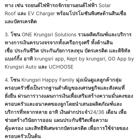
ทาง
เช่น
รถยนต์ไฟฟ้า
รถจักรยานยนต์ไฟฟ้า
Solar
Roof
และ
EV Charger
พร้อมโปรโมชันพิเศษด้านสินเชื่อ
และบัตรเครดิต
3.
โซน
ONE Krungsri Solutions
รวมผลิตภัณฑ์และบริการ
ทางการเงินครบวงจรจากทั้งเครือกรุงศรี
ทั้งด้านสิน
เชื่อ
ประกันชีวิต
ประกันภัย
การลงทุน
บัตรเครดิต
และดิจิทัล
แบงก์กิ้ง
อาทิ
krungsri app, Kept by krungsri, GO App by
Krungsri Auto
และ
UCHOOSE
4.
โซน
Krungsri Happy Family
มุ่งเน้นดูแลลูกค้ากลุ่ม
ครอบครัวซึ่งเป็นรากฐานสำคัญของเศรษฐกิจและสังคมที่
ยั่งยืน
ผ่านการวางแผนการเงินเพื่อเสริมสร้างความมั่นคงของ
ครอบครัวและอนาคตของลูก
โดยนำเสนอผลิตภัณฑ์และ
บริการที่หลากหลาย
อาทิ
เงินฝากประจำ
24/36
เดือน
เพื่อ
ช่วยสร้างวินัยการออม
แผนประกันชีวิตเพื่อความ
คุ้มครอง
และสิทธิพิเศษจากบัตรเครดิต
เพื่อการใช้จ่ายของ
ครอบครัว
เป็นต้น