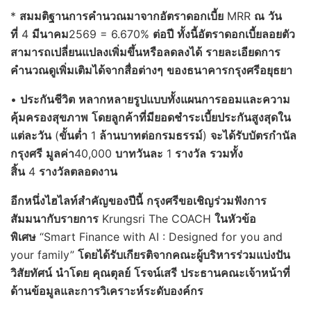
*
สมมติฐานการคำนวณมาจากอัตราดอกเบี้ย
MRR
ณ
วัน
ที่
4
มีนาคม
2569 = 6.670%
ต่อปี
ทั้งนี้อัตราดอกเบี้ยลอยตัว
สามารถเปลี่ยนแปลงเพิ่มขึ้นหรือลดลงได้
รายละเอียดการ
คำนวณดูเพิ่มเติมได้จากสื่อต่างๆ
ของธนาคารกรุงศรีอยุธยา
•
ประกันชีวิต
หลากหลายรูปแบบทั้งแผนการออมและความ
คุ้มครองสุขภาพ
โดยลูกค้าที่มียอดชำระเบี้ยประกันสูงสุดใน
แต่ละวัน
(
ขั้นต่ำ
1
ล้านบาทต่อกรมธรรม์
)
จะได้รับบัตรกำนัล
กรุงศรี
มูลค่า
40,000
บาท
วันละ
1
รางวัล
รวมทั้ง
สิ้น
4
รางวัลตลอดงาน
อีกหนึ่งไฮไลท์สำคัญของปีนี้
กรุงศรีขอเชิญร่วมฟังการ
สัมมนากับรายการ
Krungsri The COACH
ในหัวข้อ
พิเศษ
“Smart Finance with AI : Designed for you and
your family”
โดยได้รับเกียรติจากคณะผู้บริหารร่วมแบ่งปัน
วิสัยทัศน์
นำโดย
คุณตุลย์
โรจน์เสรี
ประธานคณะเจ้าหน้าที่
ด้านข้อมูลและการวิเคราะห์ระดับองค์กร