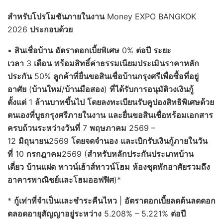
สำหรับโปรโมชันภายในงาน
Money EXPO BANGKOK
2026
ประกอบด้วย
•
สินเชื่อบ้าน
อัตราดอกเบี้ยพิเศษ
0%
ต่อปี
ระยะ
เวลา
3
เดือน
พร้อมสิทธิ์ค่าธรรมเนียมประเมินราคาหลัก
ประกัน
50%
ลูกค้าที่ยื่นขอสินเชื่อบ้านกรุงศรีเพื่อซื้อที่อยู่
อาศัย
(
บ้านใหม่
/
บ้านมือสอง
)
ที่ได้รับการอนุมัติวงเงินกู้
ตั้งแต่
1
ล้านบาทขึ้นไป
โดยลงทะเบียนรับคูปองสิทธิพิเศษด้วย
ตนเองที่บูธกรุงศรีภายในงาน
และยื่นขอสินเชื่อพร้อมเอกสาร
ครบถ้วนระหว่างวันที่
7
พฤษภาคม
2569 –
12
มิถุนายน
2569
โดยจดจำนอง
และเบิกรับเงินกู้ภายในวัน
ที่
10
กรกฎาคม
2569 (
สำหรับหลักประกันประเภทบ้าน
เดี่ยว
บ้านแฝด
ทาวน์เฮ้าส์
ทาวน์โฮม
ห้องชุดพักอาศัยรวมถึง
อาคารพาณิชย์และโฮมออฟฟิศ
)*
*
กู้เท่าที่จำเป็นและชำระคืนไหว
|
อัตราดอกเบี้ยลดต้นลดดอก
ตลอดอายุสัญญาอยู่ระหว่าง
5.208% – 5.221%
ต่อปี