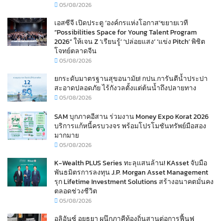
05/08/2026
เอสซีจี เปิดประตู ‘องค์กรแห่งโอกาส’ขยายเวที
“Possibilities Space for Young Talent Program
2026” ให้เจน Z ‘เรียนรู้’ ‘ปล่อยแสง’ ‘แข่ง Pitch’ พิชิต
โจทย์ตลาดจีน
05/08/2026
ยกระดับมาตรฐานสุขอนามัย! กปน.การันตีน้ำประปา
สะอาดปลอดภัย ไร้กังวลตั้งแต่ต้นน้ำถึงปลายทาง
05/08/2026
SAM บุกภาคอีสาน ร่วมงาน Money Expo Korat 2026
บริการแก้หนี้ครบวงจร พร้อมโปรโมชันทรัพย์มือสอง
มากมาย
05/08/2026
K-Wealth PLUS Series ทะลุแสนล้าน! KAsset จับมือ
พันธมิตรการลงทุน J.P. Morgan Asset Management
รุก Lifetime Investment Solutions สร้างอนาคตมั่นคง
ตลอดช่วงชีวิต
05/08/2026
อลิอันซ์ อยุธยา ผนึกภาคีท้องถิ่นสานต่อการฟื้นฟู