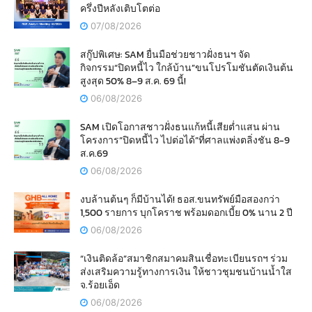
ครึ่งปีหลังเติบโตต่อ
07/08/2026
สกู๊ปพิเศษ: SAM ยื่นมือช่วยชาวฝั่งธนฯ จัด
กิจกรรม“ปิดหนี้ไว ใกล้บ้าน”ขนโปรโมชันตัดเงินต้น
สูงสุด 50% 8–9 ส.ค. 69 นี้!
06/08/2026
SAM เปิดโอกาสชาวฝั่งธนแก้หนี้เสียต่ำแสน ผ่าน
โครงการ“ปิดหนี้ไว ไปต่อได้”ที่ศาลแพ่งตลิ่งชัน 8-9
ส.ค.69
06/08/2026
งบล้านต้นๆ ก็มีบ้านได้! ธอส.ขนทรัพย์มือสองกว่า
1,500 รายการ บุกโคราช พร้อมดอกเบี้ย 0% นาน 2 ปี
06/08/2026
“เงินติดล้อ”สมาชิกสมาคมสินเชื่อทะเบียนรถฯ ร่วม
ส่งเสริมความรู้ทางการเงิน ให้ชาวชุมชนบ้านน้ำใส
จ.ร้อยเอ็ด
06/08/2026