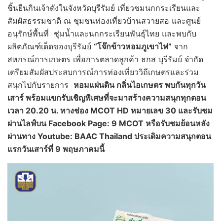
ชิ้นยืนกินเจ้าดังในจังหวัดบุรีรัมย์ เที่ยวชมนกกระเรียนและ
สัมผัสธรรมชาติ ณ ชุมชนท่องเที่ยวบ้านสวายสอ และศูนย์
อนุรักษ์พื้นที่ ชุ่มน้ำและนกกระเรียนพันธุ์ไทย และพบกับ
ผลิตภัณฑ์เด็ดของบุรีรัมย์
“
โจ๊กข้าวหอมภูเขาไฟ
”
จาก
สหกรณ์การเกษตร เพื่อการตลาดลูกค้า ธกส บุรีรัมย์ จำกัด
เตรียมสัมผัสประสบการณ์การท่องเที่ยววิถีเกษตรและร่วม
สนุกไปกับรายการ
หอมแผ่นดิน กลิ่นไอเกษตร พบกัน
ทุกวัน
เสาร์ พร้อมแขกรับเชิญพิเศษที่จะมาสร้างความสนุกทุกตอน
เวลา
20.20
น. ทางช่อง
MCOT HD
หมายเลข
30
และรับชม
ผ่านไลฟ์บน
Facebook Page: 9 MCOT
หรือรับชมย้อนหลัง
ผ่านทาง
Youtube: BAAC Thailand
ประเดิมความสนุกตอน
แรกวันเสาร์ที่
9
พฤษภาคมนี้