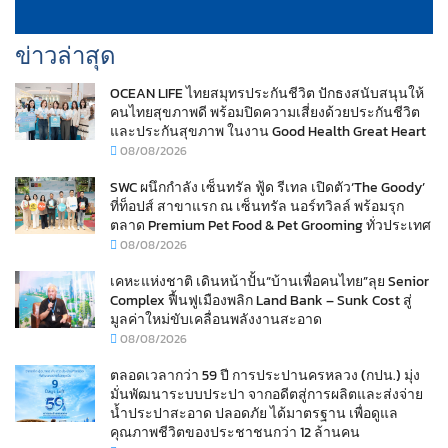
ข่าวล่าสุด
OCEAN LIFE ไทยสมุทรประกันชีวิต ปักธงสนับสนุนให้
คนไทยสุขภาพดี พร้อมปิดความเสี่ยงด้วยประกันชีวิต
และประกันสุขภาพ ในงาน Good Health Great Heart
08/08/2026
SWC ผนึกกำลัง เซ็นทรัล ฟู้ด รีเทล เปิดตัว‘The Goody’
ที่ท็อปส์ สาขาแรก ณ เซ็นทรัล นอร์ทวิลล์ พร้อมรุก
ตลาด Premium Pet Food & Pet Grooming ทั่วประเทศ
08/08/2026
เคหะแห่งชาติ เดินหน้าปั้น“บ้านเพื่อคนไทย”ลุย Senior
Complex ฟื้นฟูเมืองพลิก Land Bank – Sunk Cost สู่
มูลค่าใหม่ขับเคลื่อนพลังงานสะอาด
08/08/2026
ตลอดเวลากว่า 59 ปี การประปานครหลวง (กปน.) มุ่ง
มั่นพัฒนาระบบประปา จากอดีตสู่การผลิตและส่งจ่าย
น้ำประปาสะอาด ปลอดภัย ได้มาตรฐาน เพื่อดูแล
คุณภาพชีวิตของประชาชนกว่า 12 ล้านคน