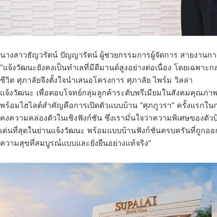
นางสาวธัญวรัตน์ ปัญญารัตน์ ผู้ช่วยกรรมการผู้จัดการ สายงานก
“แจ้งวัฒนะยังคงเป็นทำเลที่มีดีมานด์สูงอย่างต่อเนื่อง โดยเฉพา
ชีวิต ศุภาลัยจึงตั้งใจนำเสนอโครงการ ศุภาลัย ไพร์ม วิลล่า
แจ้งวัฒนะ เพื่อตอบโจทย์กลุ่มลูกค้าระดับพรีเมียมในสังคมคุณภ
พร้อมไฮไลต์สำคัญคือการเปิดตัวแบบบ้าน “ศุภภูวรา” ครั้งแรกในก
คงความคล่องตัวในเชิงฟังก์ชัน ซึ่งเรามั่นใจว่าความพิเศษของตัว
เด่นที่สุดในย่านแจ้งวัฒนะ พร้อมแบบบ้านฟังก์ชันครบครันที่ถูกออก
ความสุขที่สมบูรณ์แบบและยั่งยืนอย่างแท้จริง”