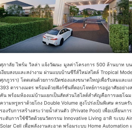
ศุภาลัย ไพร์ม วิลล่า แจ้งวัฒนะ มูลค่าโครงการ 500 ล้านบาท บนพื
เงียบสงบและสง่างาม ผ่านแบบบ้านซีรีส์ใหม่สไตล์ Tropical Modern
ศุภภูวรา) โดดเด่นด้วยการเปิดช่องแสงขนาดใหญ่เพื่อรับลมและแสงธ
393 ตารางเมตร พร้อมด้วยฟังก์ชันที่ตอบโจทย์การอยู่อาศัยอย่าง
คัน พร้อมห้องแม่บ้านแยกเป็นสัดส่วนไฮไลต์สำคัญคือการเผยโฉม “
ความหรูหราด้วยโถง Double Volume สูงโปร่งเป็นพิเศษ ครบครันด้ว
รองรับการสร้างสระว่ายน้ำส่วนตัว (Private Pool) เพื่อเปลี่ยนการอ
ระดับการใช้ชีวิตด้วยนวัตกรรม Innovative Living อาทิ ระบบ Ai
Solar Cell เพื่อพลังงานสะอาด พร้อมระบบ Home Automation 