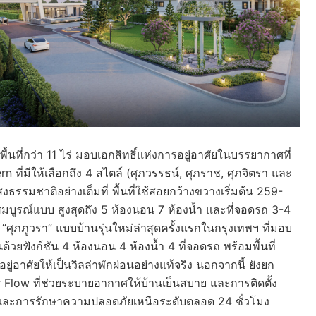
้นที่กว่า 11 ไร่ มอบเอกสิทธิ์แห่งการอยู่อาศัยในบรรยากาศที่
 ที่มีให้เลือกถึง 4 สไตล์ (ศุภวรรธน์, ศุภราช, ศุภจิตรา และ
รรมชาติอย่างเต็มที่ พื้นที่ใช้สอยกว้างขวางเริ่มต้น 259-
สมบูรณ์แบบ สูงสุดถึง 5 ห้องนอน 7 ห้องน้ำ และที่จอดรถ 3-4
ศุภภูวรา” แบบบ้านรุ่นใหม่ล่าสุดครั้งแรกในกรุงเทพฯ ที่มอบ
ยฟังก์ชัน 4 ห้องนอน 4 ห้องน้ำ 4 ที่จอดรถ พร้อมพื้นที่
ยู่อาศัยให้เป็นวิลล่าพักผ่อนอย่างแท้จริง นอกจากนี้ ยังยก
r Flow ที่ช่วยระบายอากาศให้บ้านเย็นสบาย และการติดตั้ง
และการรักษาความปลอดภัยเหนือระดับตลอด 24 ชั่วโมง