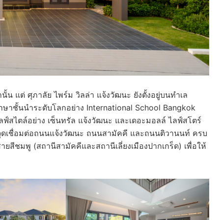
 แต่ ศุภาลัย ไพร์ม วิลล่า แจ้งวัฒนะ ยังตั้งอยู่บนทำเล
กษาชั้นนำระดับโลกอย่าง International School Bangkok
ฟ์สไตล์อย่าง เซ็นทรัล แจ้งวัฒนะ และเดอะมอลล์ ไลฟ์สโตร์
ยจุดเชื่อมต่อถนนแจ้งวัฒนะ ถนนสามัคคี และถนนติวานนท์ ครบ
ยสีชมพู (สถานีสามัคคีและสถานีเลี่ยงเมืองปากเกร็ด) เพื่อให้