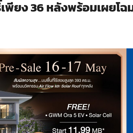
์เพียง 36 หลังพร้อมเผยโฉม