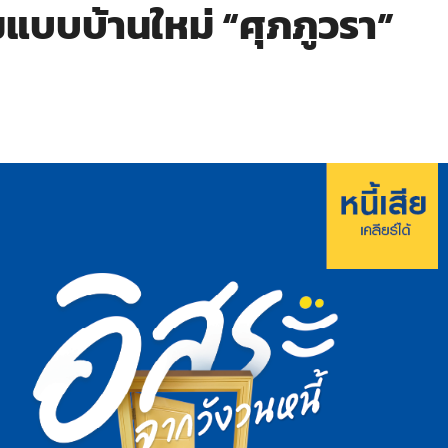
แบบบ้านใหม่ “ศุภภูวรา”