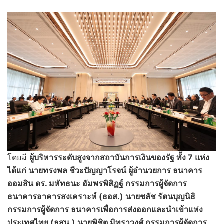
โดยมี
ผู้บริหารระดับสูงจากสถาบันการเงินของรัฐ ทั้ง
7 แห่ง
ได้แก่ นายทรงพล ชีวะปัญญาโรจน์ ผู้อำนวยการ ธนาคาร
ออมสิน ดร. มหัทธนะ อัมพรพิสิฏฐ์ กรรมการผู้จัดการ
ธนาคารอาคารสงเคราะห์ (ธอส.) นายชลัช รัตนบุญนิธิ
กรรมการผู้จัดการ ธนาคารเพื่อการส่งออกและนำเข้าแห่ง
ประเทศไทย (ธสน.) นายพิชิต มิทราวงศ์ กรรมการผู้จัดการ