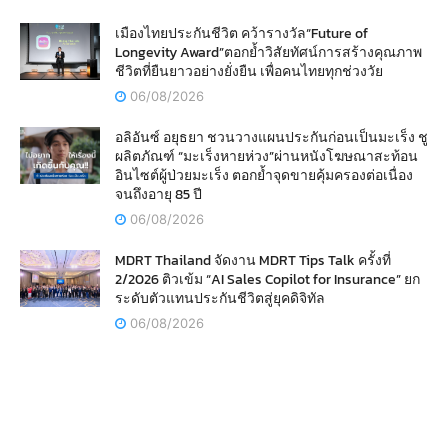
เมืองไทยประกันชีวิต คว้ารางวัล“Future of
Longevity Award”ตอกย้ำวิสัยทัศน์การสร้างคุณภาพ
ชีวิตที่ยืนยาวอย่างยั่งยืน เพื่อคนไทยทุกช่วงวัย
06/08/2026
อลิอันซ์ อยุธยา ชวนวางแผนประกันก่อนเป็นมะเร็ง ชู
ผลิตภัณฑ์ “มะเร็งหายห่วง”ผ่านหนังโฆษณาสะท้อน
อินไซต์ผู้ป่วยมะเร็ง ตอกย้ำจุดขายคุ้มครองต่อเนื่อง
จนถึงอายุ 85 ปี
06/08/2026
MDRT Thailand จัดงาน MDRT Tips Talk ครั้งที่
2/2026 ติวเข้ม “AI Sales Copilot for Insurance” ยก
ระดับตัวแทนประกันชีวิตสู่ยุคดิจิทัล
06/08/2026