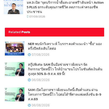
มท.3 เปิด “จุดบริการน้ำดื่มสะอาดฟรี”เดินหน้า Action
5 PLUS ยกระดับคุณภาพชีวิต ลดภาระค่าครองชีพ
ประชาชน
07/08/2026
Related
Posts
NER พบนักวิเคราะห์ โบรกฯ คงคำแนะนำ “ซื้อ” มอง
ครึ่งปีหลังเติบโตต่อ
07/08/2026
สกู๊ปพิเศษ: SAM ยื่นมือช่วยชาวฝั่งธนฯ จัด
กิจกรรม“ปิดหนี้ไว ใกล้บ้าน”ขนโปรโมชันตัดเงินต้น
สูงสุด 50% 8–9 ส.ค. 69 นี้!
06/08/2026
SAM เปิดโอกาสชาวฝั่งธนแก้หนี้เสียต่ำแสน ผ่าน
โครงการ“ปิดหนี้ไว ไปต่อได้”ที่ศาลแพ่งตลิ่งชัน 8-9
ส.ค.69
06/08/2026