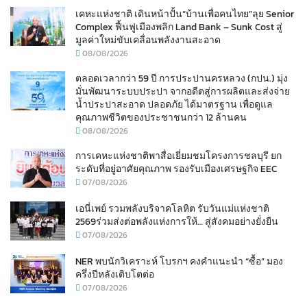
เคหะแห่งชาติ เดินหน้าปั้น“บ้านเพื่อคนไทย”ลุย Senior
Complex ฟื้นฟูเมืองพลิก Land Bank – Sunk Cost สู่
มูลค่าใหม่ขับเคลื่อนพลังงานสะอาด
08/08/2026
ตลอดเวลากว่า 59 ปี การประปานครหลวง (กปน.) มุ่ง
มั่นพัฒนาระบบประปา จากอดีตสู่การผลิตและส่งจ่าย
น้ำประปาสะอาด ปลอดภัย ได้มาตรฐาน เพื่อดูแล
คุณภาพชีวิตของประชาชนกว่า 12 ล้านคน
08/08/2026
การเคหะแห่งชาติพาสื่อเยี่ยมชมโครงการชลบุรี ยก
ระดับที่อยู่อาศัยคุณภาพ รองรับเมืองเศรษฐกิจ EEC
07/08/2026
เอนี่เพย์ รวมพลังบริจาคโลหิต รับวันแม่แห่งชาติ
2569ร่วมส่งต่อพลังแห่งการให้… สู่สังคมอย่างยั่งยืน
07/08/2026
NER พบนักวิเคราะห์ โบรกฯ คงคำแนะนำ “ซื้อ” มอง
ครึ่งปีหลังเติบโตต่อ
07/08/2026