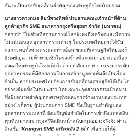
อันจะเป็นแรงขับเคลื่อนสำคัญของเศรษฐกิจไทยโดยรวม
นางสาวดวงกมล ลิมป์พวงทิพย์ ประธานคณะเจ้าหน้าที่ด้าน
ลูกค้าธุรกิจ
SME ธนาคารกรุงศรีอยุธยา จำกัด (มหาชน)
กล่าวว่า “ในช่วงที่สถานการณ์โลกยังคงตึงเครียดและมีความ
ไม่แน่นอนสูง อุตสาหกรรมต่างๆ ในประเทศไทยต่างได้รับ
ผลกระทบทั้งทางตรงและทางอ้อม ขณะที่เศรษฐกิจไทยเองก็
ยังเผชิญความท้าทายเชิงโครงสร้างที่สะสมมาอย่างต่อเนื่อง
ส่งผลให้เศรษฐกิจไทยเติบโตต่ำกว่าศักยภาพ การเร่งยกระดับ
อุตสาหกรรมที่มีศักยภาพในการสร้างมูลค่าเพิ่มจึงเป็นเรื่อง
จำเป็น หากประเทศไทยต้องการขับเคลื่อนเศรษฐกิจให้เติบโต
อย่างเข้มแข็งในระยะยาว โดยเฉพาะอุตสาหกรรมเป้าหมาย
ซึ่งมีบทบาทสำคัญต่อเศรษฐกิจและการจ้างงานของประเทศ
อย่างไรก็ตาม ผู้ประกอบการ SME ซึ่งเป็นฐานสำคัญของ
อุตสาหกรรมเหล่านี้ ยังเผชิญข้อจำกัดในการเข้าถึงแหล่งเงิน
ทุนที่เหมาะสม กรุงศรีจึงเดินหน้าสนับสนุนอย่างจริงจัง ผ่าน
สินเชื่อ
‘
Krungsri SME เสริมพลัง 2 เท่า’
เพื่อช่วยให้ผู้