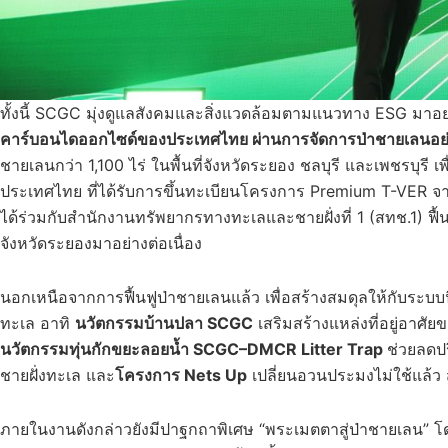
ทั้งนี้ SCGC มุ่งดูแลสังคมและสิ่งแวดล้อมตามแนวทาง ESG มาอย่
คาร์บอนไดออกไซด์ของประเทศไทย ผ่านการจัดการป่าชายเลนอย่า
ชายเลนกว่า 1,100 ไร่ ในพื้นที่จังหวัดระยอง ชลบุรี และเพชรบุรี 
ประเทศไทย ที่ได้รับการขึ้นทะเบียนโครงการ Premium T-VER จา
ได้ร่วมกับสำนักงานทรัพยากรทางทะเลและชายฝั่งที่ 1 (สทช.1) ฟื
จังหวัดระยองมาอย่างต่อเนื่อง
นอกเหนือจากการฟื้นฟูป่าชายเลนแล้ว เพื่อสร้างสมดุลให้กับระ
ทะเล อาทิ
นวัตกรรมบ้านปลา
SCGC
เสริมสร้างแหล่งที่อยู่อาศั
นวัตกรรมทุ่นกักขยะลอยน้ำ
SCGC
–
DMCR Litter Trap
ช่วยลดปร
ชายฝั่งทะเล และ
โครงการ
Nets Up
เปลี่ยนอวนประมงไม่ใช้แล้ว ส
ภายในงานดังกล่าวยังมีปาฐกถาพิเศษ “พระเมตตาสู่ป่าชายเลน”