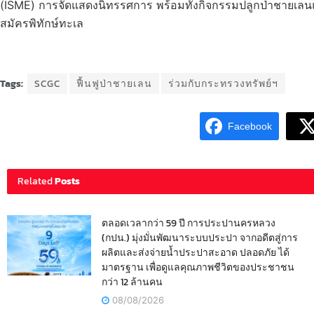
(ISME) การจัดแสดงนิทรรศการ พร้อมทั้งกิจกรรมปลูกป่าชายเลนแล
สมัครพิทักษ์ทะเล
Tags:
SCGC
ฟื้นฟูป่าชายเลน
ร่วมกับกระทรวงทรัพย์ฯ
Facebook
Related
Posts
ตลอดเวลากว่า 59 ปี การประปานครหลวง
(กปน.) มุ่งมั่นพัฒนาระบบประปา จากอดีตสู่การ
ผลิตและส่งจ่ายน้ำประปาสะอาด ปลอดภัย ได้
มาตรฐาน เพื่อดูแลคุณภาพชีวิตของประชาชน
กว่า 12 ล้านคน
08/08/2026