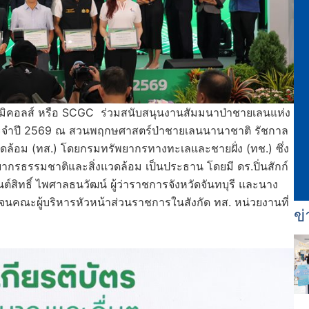
คมิคอลส์ หรือ SCGC ร่วมสนับสนุนงานสัมมนาป่าชายเลนแห่ง
 ประจำปี 2569 ณ สวนพฤกษศาสตร์ป่าชายเลนนานาชาติ รัชกาล
แวดล้อม (ทส.) โดยกรมทรัพยากรทางทะเลและชายฝั่ง (ทช.) ซึ่ง
ยากรธรรมชาติและสิ่งแวดล้อม เป็นประธาน โดยมี ดร.ปิ่นสักก์
สิทธิ์ ไพศาลธนวัฒน์ ผู้ว่าราชการจังหวัดจันทบุรี และนาง
จนคณะผู้บริหารหัวหน้าส่วนราชการในสังกัด ทส. หน่วยงานที่
ข่