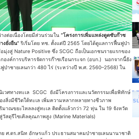
างต่อเนื่องโดยมีส่วนร่วมใน
“โครงการเพิ่มแหล่งดูดซับก๊าซ
งยั่งยืน”
ริเริ่มโดย ทช. ตั้งแต่ปี 2565 โดยได้ดูแลการฟื้นฟูป่า
เพื่อมุ่งสู่ Nature Positive ซึ่ง SCGC ถือเป็นเอกชนรายแรกของ
กองค์การบริหารจัดการก๊าซเรือนกระจก (อบก.) นอกจากนี้ยัง
้นฟูป่าชายเลนกว่า 480 ไร่ (ระหว่างปี พ.ศ. 2560–2568)
ใน
บบนิเวศทางทะเล SCGC ยังมีโครงการและนวัตกรรมเพื่อพิทักษ์
ยของสิ่งมีชีวิตใต้ทะเล เพิ่มความหลากหลายทางชีวภาพ
ิมาณขยะไหลลงสู่ทะเล ติดตั้งแล้วกว่า 72 ทุ่น ใน 19 จังหวัด
ู่วัสดุรีไซเคิลคุณภาพสูง (Marine Materials)
 โดย ศ.ดร.สนิท อักษรแก้ว ประธานสมาคมป่าชายเลนนานาชาติ