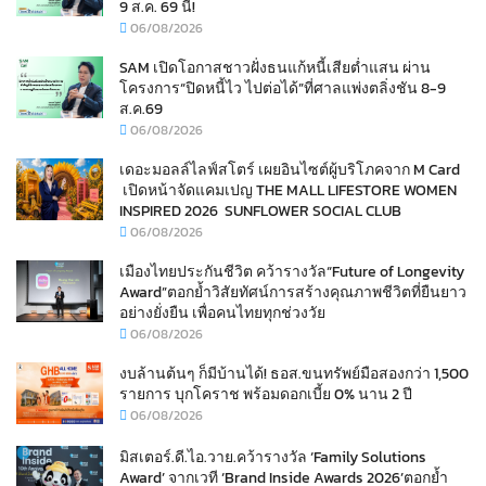
9 ส.ค. 69 นี้!
06/08/2026
SAM เปิดโอกาสชาวฝั่งธนแก้หนี้เสียต่ำแสน ผ่าน
โครงการ“ปิดหนี้ไว ไปต่อได้”ที่ศาลแพ่งตลิ่งชัน 8-9
ส.ค.69
06/08/2026
เดอะมอลล์ไลฟ์สโตร์ เผยอินไซต์ผู้บริโภคจาก M Card
เปิดหน้าจัดแคมเปญ THE MALL LIFESTORE WOMEN
INSPIRED 2026 SUNFLOWER SOCIAL CLUB
06/08/2026
เมืองไทยประกันชีวิต คว้ารางวัล“Future of Longevity
Award”ตอกย้ำวิสัยทัศน์การสร้างคุณภาพชีวิตที่ยืนยาว
อย่างยั่งยืน เพื่อคนไทยทุกช่วงวัย
06/08/2026
งบล้านต้นๆ ก็มีบ้านได้! ธอส.ขนทรัพย์มือสองกว่า 1,500
รายการ บุกโคราช พร้อมดอกเบี้ย 0% นาน 2 ปี
06/08/2026
มิสเตอร์.ดี.ไอ.วาย.คว้ารางวัล ‘Family Solutions
Award’ จากเวที ‘Brand Inside Awards 2026’ตอกย้ำ