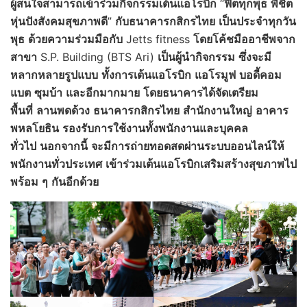
ผู้สนใจสามารถเข้าร่วมกิจกรรมเต้นแอโรบิก
“
ฟิตทุกพุธ
พิชิต
หุ่นปัง
สังคมสุขภาพดี
”
กับธนาคารกสิกรไทย
เป็นประจำทุกวัน
พุธ
ด้วยความร่วมมือกับ
Jetts fitness
โดยโค้ชมืออาชีพจาก
สาขา
S.P. Building (BTS Ari)
เป็นผู้นำกิจกรรม
ซึ่งจะมี
หลากหลายรูปแบบ
ทั้งการเต้นแอโรบิก
แอโรมูฟ
บอดี้คอม
แบต
ซุมบ้า
และอีกมากมาย
โดยธนาคารได้จัดเตรียม
พื้นที่
ลานพดด้วง
ธนาคารกสิกรไทย
สำนักงานใหญ่
อาคาร
พหลโยธิน
รองรับการใช้งานทั้งพนักงานและบุคคล
ทั่วไป
นอกจากนี้
จะมีการถ่ายทอดสดผ่านระบบออนไลน์ให้
พนักงานทั่วประเทศ
เข้าร่วมเต้นแอโรบิกเสริมสร้างสุขภาพไป
พร้อม
ๆ
กันอีกด้วย