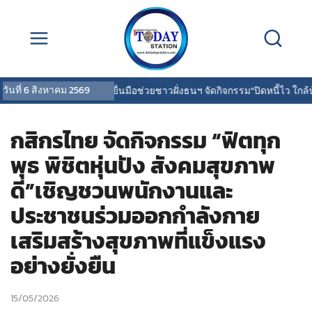
วันที่
6 สิงหาคม 2569
สกู๊ปพิเศษ: SAM ยื่นมือช่วยชาวฝั่งธนฯ จัดกิจกรรม“ปิดหนี้ไว ใกล้บ้าน
กสิกรไทย จัดกิจกรรม “ฟิตทุก
พุธ พิชิตหุ่นปัง สังคมสุขภาพ
ดี”เชิญชวนพนักงานและ
ประชาชนร่วมออกกำลังกาย
เสริมสร้างสุขภาพที่แข็งแรง
อย่างยั่งยืน
15/05/2026