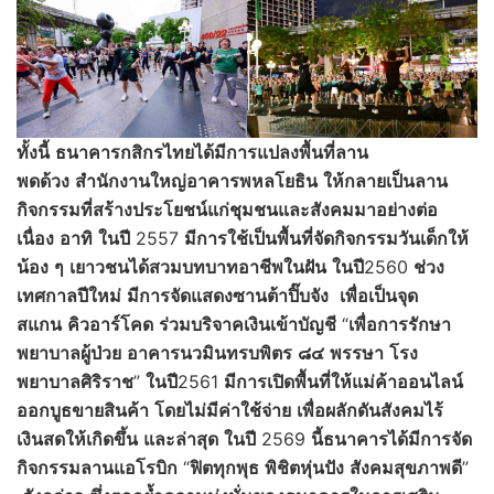
ทั้งนี้
ธนาคารกสิกรไทยได้มีการแปลงพื้นที่ลาน
พดด้วง
สำนักงานใหญ่
อาคารพหลโยธิน
ให้กลายเป็นลาน
กิจกรรมที่สร้างประโยชน์แก่ชุมชนและสังคมมาอย่างต่อ
เนื่อง
อาทิ
ในปี
2557
มีการใช้เป็นพื้นที่จัดกิจกรรมวันเด็กให้
น้อง
ๆ
เยาวชนได้สวมบทบาทอาชีพในฝัน
ในปี
2560
ช่วง
เทศกาลปีใหม่
มีการจัดแสดงซานต้าปิ๊บจัง
เพื่อเป็นจุด
สแกน
คิวอาร์โคด
ร่วมบริจาคเงินเข้าบัญชี
“
เพื่อการรักษา
พยาบาลผู้ป่วย
อาคารนวมินทรบพิตร
๘๔
พรรษา
โรง
พยาบาลศิริราช
”
ในปี
2561
มีการเปิดพื้นที่ให้แม่ค้าออนไลน์
ออกบูธขายสินค้า
โดยไม่มีค่าใช้จ่าย
เพื่อผลักดันสังคมไร้
เงินสดให้เกิดขึ้น
และล่าสุด
ในปี
2569
นี้
ธนาคารได้มีการจัด
กิจกรรมลานแอโรบิก
“
ฟิตทุกพุธ
พิชิตหุ่นปัง
สังคมสุขภาพดี
”