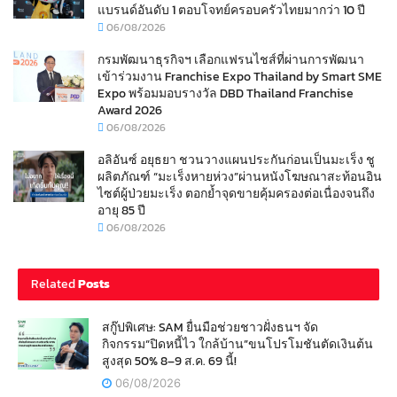
แบรนด์อันดับ 1 ตอบโจทย์ครอบครัวไทยมากว่า 10 ปี
06/08/2026
กรมพัฒนาธุรกิจฯ เลือกแฟรนไชส์ที่ผ่านการพัฒนา
เข้าร่วมงาน Franchise Expo Thailand by Smart SME
Expo พร้อมมอบรางวัล DBD Thailand Franchise
Award 2026
06/08/2026
อลิอันซ์ อยุธยา ชวนวางแผนประกันก่อนเป็นมะเร็ง ชู
ผลิตภัณฑ์ “มะเร็งหายห่วง”ผ่านหนังโฆษณาสะท้อนอิน
ไซต์ผู้ป่วยมะเร็ง ตอกย้ำจุดขายคุ้มครองต่อเนื่องจนถึง
อายุ 85 ปี
06/08/2026
Related
Posts
สกู๊ปพิเศษ: SAM ยื่นมือช่วยชาวฝั่งธนฯ จัด
กิจกรรม“ปิดหนี้ไว ใกล้บ้าน”ขนโปรโมชันตัดเงินต้น
สูงสุด 50% 8–9 ส.ค. 69 นี้!
06/08/2026