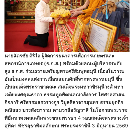
นายฉัตรชัย ศิริไล ผู้จัดการธนาคารเพื่อการเกษตรและ
สหกรณ์การเกษตร (ธ.ก.ส.) พร้อมด้วยคณะผู้บริหารระดับ
สูง
ธ
.
ก
.
ส
.
ร่วมถวายเหรียญพระศรีสัมพุทธมุนี
เนื่องในวาระ
อันเป็นมงคลแห่งการเลื่อนสมณศักดิ์จากพระพรหมมุนี
ขึ้น
เป็นสมเด็จพระราชาคณะ
สมเด็จพระมหาวชิรมุนีวงศ์
มหา
เจติยพงศคุณธาดา
ธรรมทูตพัฒนคณาลังการ
ไพศาลศาสน
กิจการี
ศรีธรรมธรวรางกูร
วิบูลศีลาจารสุนทร
ธรรมยุตติก
คณิสสร
บวรสังฆาราม
คามวาสีอรัญวาสี
ในโอกาสพระราช
พิธีมหามงคลเฉลิมพระชนมพรรษา
4
รอบสมเด็จพระนางเจ้า
สุทิดา
พัชรสุธาพิมลลักษณ
พระบรมราชินี
3
มิถุนายน
2569