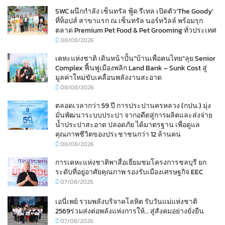
SWC ผนึกกำลัง เซ็นทรัล ฟู้ด รีเทล เปิดตัว‘The Goody’
ที่ท็อปส์ สาขาแรก ณ เซ็นทรัล นอร์ทวิลล์ พร้อมรุก
ตลาด Premium Pet Food & Pet Grooming ทั่วประเทศ
08/08/2026
เคหะแห่งชาติ เดินหน้าปั้น“บ้านเพื่อคนไทย”ลุย Senior
Complex ฟื้นฟูเมืองพลิก Land Bank – Sunk Cost สู่
มูลค่าใหม่ขับเคลื่อนพลังงานสะอาด
08/08/2026
ตลอดเวลากว่า 59 ปี การประปานครหลวง (กปน.) มุ่ง
มั่นพัฒนาระบบประปา จากอดีตสู่การผลิตและส่งจ่าย
น้ำประปาสะอาด ปลอดภัย ได้มาตรฐาน เพื่อดูแล
คุณภาพชีวิตของประชาชนกว่า 12 ล้านคน
08/08/2026
การเคหะแห่งชาติพาสื่อเยี่ยมชมโครงการชลบุรี ยก
ระดับที่อยู่อาศัยคุณภาพ รองรับเมืองเศรษฐกิจ EEC
07/08/2026
เอนี่เพย์ รวมพลังบริจาคโลหิต รับวันแม่แห่งชาติ
2569ร่วมส่งต่อพลังแห่งการให้… สู่สังคมอย่างยั่งยืน
07/08/2026