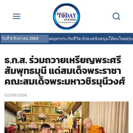
วันที่
9 สิงหาคม 2569
OCEAN LIFE ไทยสมุทรประกันชีวิต ปักธงสนับสนุนให้คนไทยสุขภาพดี 
ธ.ก.ส. ร่วมถวายเหรียญพระศรี
สัมพุทธมุนี แด่สมเด็จพระราชา
คณะสมเด็จพระมหาวชิรมุนีวงศ์
02/06/2026