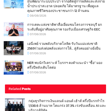
มั่นพัฒนาระบบประปา จากอดีตสู่การผลิตและส่งจ่าย
น้ำประปาสะอาด ปลอดภัย ได้มาตรฐาน เพื่อดูแล
คุณภาพชีวิตของประชาชนกว่า 12 ล้านคน
08/08/2026
การเคหะแห่งชาติพาสื่อเยี่ยมชมโครงการชลบุรี ยก
ระดับที่อยู่อาศัยคุณภาพ รองรับเมืองเศรษฐกิจ EEC
07/08/2026
เอนี่เพย์ รวมพลังบริจาคโลหิต รับวันแม่แห่งชาติ
2569ร่วมส่งต่อพลังแห่งการให้… สู่สังคมอย่างยั่งยืน
07/08/2026
NER พบนักวิเคราะห์ โบรกฯ คงคำแนะนำ “ซื้อ” มอง
ครึ่งปีหลังเติบโตต่อ
07/08/2026
Related
Posts
กลุ่มธุรกิจการเงินแลนด์ แอนด์ เฮ้าส์ ครึ่งปีแรกกำไร
1,538.6 ล้านบาท โตแกร่ง 37.3% เร่งขับเคลื่อน AI และ
บริการดิจิทัล