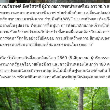
นายวัชรพงศ์ อึงศรีสวัสดิ์ ผู้อำนวยการเขตประเทศไทย ลาว พม่า แ
ของความหลากหลายทางชีวภาพ ช่วยรับมือกับการเปลี่ยนแปลงสภา
ทรัพยากรธรรมชาติ ความร่วมมือกับ WWF ประเทศไทยสะท้อนถึงคว
อย่างเป็นรูปธรรม ตั้งแต่การฟื้นฟูป่า การพัฒนาศักยภาพเจ้าหน้าท
ความขัดแย้งระหว่างคนกับช้างป่า ทั้งหมดนี้สอดคล้องกับแนวทางก
การจัดหาวัตถุดิบอย่างรับผิดชอบ การเสริมสร้างความยืดหยุ่นของ
ผลกระทบเชิงบวกต่อสิ่งแวดล้อมและชุมชนในระยะยาว”
เนื่องในโอกาสวันสิ่งแวดล้อมโลก 2569 (5 มิถุนายน) ผู้บริหา
งานภาครัฐ เครือข่ายพันธมิตร และชาวบ้านหนองโสนกว่า 180 คน 
ป่าตาประเพณีและกิจกรรมปลูกต้นไม้เพื่อฟื้นฟูระบบนิเวศท้องถ
โครงการ พร้อมพิธีมอบประกาศนียบัตรเชิดชูเกียรติบุคคลและอง