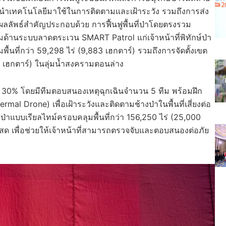
ป่า การนำเทคโนโลยีมาใช้ในการติดตามและเฝ้าระวัง รวมถึงการส่ง
ัพธ์สำคัญประกอบด้วย การฟื้นฟูพื้นที่ป่าโดยตรงรวม
รมด้านระบบลาดตระเวน SMART Patrol แก่เจ้าหน้าที่พิทักษ์ป่า
้นที่กว่า 59,298 ไร่ (9,883 เฮกตาร์) รวมถึงการจัดตั้งเขต
142 เฮกตาร์) ในลุ่มน้ำสงครามตอนล่าง
ง 30% โดยมีทีมตอบสนองเหตุฉุกเฉินจำนวน 5 ทีม พร้อมฝึก
l Drone) เพื่อเฝ้าระวังและติดตามช้างป่าในพื้นที่เสี่ยงต่อ
ฟป่าแบบเรียลไทม์ครอบคลุมพื้นที่กว่า 156,250 ไร่ (25,000
ด เพื่อช่วยให้เจ้าหน้าที่สามารถตรวจจับและตอบสนองต่อภัย