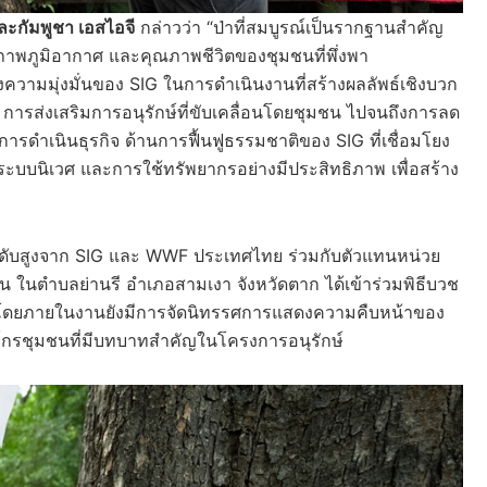
ละกัมพูชา เอสไอจี
กล่าวว่า “ป่าที่สมบูรณ์เป็นรากฐานสำคัญ
พภูมิอากาศ และคุณภาพชีวิตของชุมชนที่พึ่งพา
ามมุ่งมั่นของ SIG ในการดำเนินงานที่สร้างผลลัพธ์เชิงบวก
ี่ การส่งเสริมการอนุรักษ์ที่ขับเคลื่อนโดยชุมชน ไปจนถึงการลด
ารดำเนินธุรกิจ ด้านการฟื้นฟูธรรมชาติของ SIG ที่เชื่อมโยง
ระบบนิเวศ และการใช้ทรัพยากรอย่างมีประสิทธิภาพ เพื่อสร้าง
รระดับสูงจาก SIG และ WWF ประเทศไทย ร่วมกับตัวแทนหน่วย
ในตำบลย่านรี อำเภอสามเงา จังหวัดตาก ได้เข้าร่วมพิธีบวช
ิ่น โดยภายในงานยังมีการจัดนิทรรศการแสดงความคืบหน้าของ
ค์กรชุมชนที่มีบทบาทสำคัญในโครงการอนุรักษ์