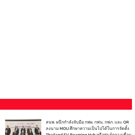
สนพ. ผนึกกำลังจับมือ กฟผ. กฟน. กฟภ. และ OR
ลงนาม MOU ศึกษาความเป็นไปได้ในการจัดตั้ง
Thailand EV Roaming Hub หรือศูนย์กลางเชื่อม