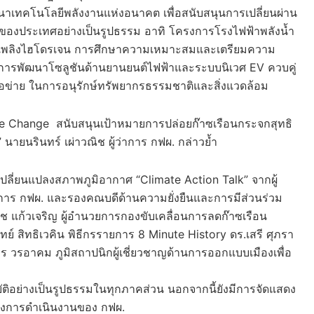
เทคโนโลยีพลังงานแห่งอนาคต เพื่อสนับสนุนการเปลี่ยนผ่าน
์ของประเทศอย่างเป็นรูปธรรม อาทิ โครงการโรงไฟฟ้าพลังน้ำ
ชื้อเพลิงไฮโดรเจน การศึกษาความเหมาะสมและเตรียมความ
งการพัฒนาโซลูชันด้านยานยนต์ไฟฟ้าและระบบนิเวศ EV ควบคู่
รือข่าย ในการอนุรักษ์ทรัพยากรธรรมชาติและสิ่งแวดล้อม
ate Change สนับสนุนเป้าหมายการปล่อยก๊าซเรือนกระจกสุทธิ
ายนรินทร์ เผ่าวณิช ผู้ว่าการ กฟผ. กล่าวย้ำ
เปลี่ยนแปลงสภาพภูมิอากาศ “Climate Action Talk” จากผู้
มการ กฟผ. และรองคณบดีด้านความยั่งยืนและการมีส่วนร่วม
 แก้วเจริญ ผู้อำนวยการกองขับเคลื่อนการลดก๊าซเรือน
์ สิทธิเวคิน พิธีกรรายการ 8 Minute History ดร.เสรี ศุภรา
กร วรอาคม ภูมิสถาปนิกผู้เชี่ยวชาญด้านการออกแบบเมืองเพื่อ
ติอย่างเป็นรูปธรรมในทุกภาคส่วน นอกจากนี้ยังมีการจัดแสดง
งการดำเนินงานของ กฟผ.