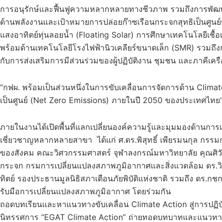
การอนุรักษ์และฟื้นฟูความหลากหลายทางชีวภาพ รวมถึงการพัฒนา
ด้านพลังงานและเป้าหมายการปล่อยก๊าซเรือนกระจกสุทธิเป็นศูนย
แสงอาทิตย์ทุ่นลอยน้ำ (Floating Solar) การศึกษาเทคโนโลยีเ
พร้อมด้านเทคโนโลยีโรงไฟฟ้านิวเคลียร์ขนาดเล็ก (SMR) รวมถึ
กับการส่งเสริมการมีส่วนร่วมของผู้ปฏิบัติงาน ชุมชน และภาคีเค
“กฟผ. พร้อมเป็นส่วนหนึ่งในการขับเคลื่อนการจัดการด้าน Clim
เป็นศูนย์ (Net Zero Emissions) ภายในปี 2050 ของประเทศไทย” น
ภายในงานได้เปิดพื้นที่แลกเปลี่ยนองค์ความรู้และมุมมองด้านการ
เชี่ยวชาญหลากหลายสาขา ได้แก่ ศ.ดร.พิสุทธิ์ เพียรมนกุล กรร
ของสังคม คณะวิศวกรรมศาสตร์ จุฬาลงกรณ์มหาวิทยาลัย คุณศิวัช
กระจก กรมการเปลี่ยนแปลงสภาพภูมิอากาศและสิ่งแวดล้อม ดร.วิทย
ทิตย์ รองประธานมูลนิธิสภาเตือนภัยพิบัติแห่งชาติ รวมถึง ดร.กช
รับมือการเปลี่ยนแปลงสภาพภูมิอากาศ โดยร่วมกัน
ถอดบทเรียนและหาแนวทางขับเคลื่อน Climate Action สู่การปฏิบั
นิทรรศการ “EGAT Climate Action” ถ่ายทอดบทบาทและแนวทา