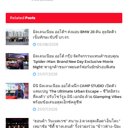
Related
Posts
มิลเลนเนียม ออโต้ฯ ส่งมอบ BMW 28 คัน ลุยจัดติว
เข็มทักษะขับขี่ บก.จร.
05/08/2026
มิลเลนเนียม ออโต้ กรุ๊ป จัดกิจกรรมแทนคำขอบคุณ
‘Spider-Man: Brand New Day Exclusive Movie
Night’ พาลูกค้าชมภาพยนตร์ฟอร์มยักษ์รอบพิเศษ
31/07/2026
มินิ มิลเลนเนียม ออโต้ ผนึก CAMP STUDIO เปิดตัว
แคมเปญ ‘The Ultimate Urban Escape – ชีวิตอิสระ
ที่ลงตัว’ ปรับโชว์รูม มินิ เอกมัย ด้วย Glamping Vibes
พร้อมข้อเสนอสุดเอ็กซ์คลูซีฟ
31/07/2026
“ฮอนด้า วันเมคเรซ” สนาม 2 ดวลสุดเดือด”เอ็นโดะ”
เหมาชัย “ซิตี้ ชาลเลนต์” รั้งจ่าฝูงร่วม “ข้าวฟ่าง-ปิยะ