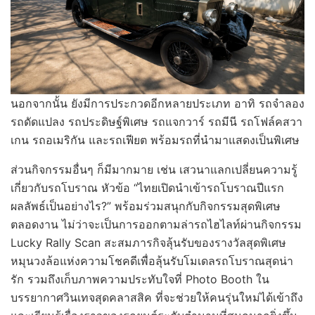
นอกจากนั้น ยังมีการประกวดอีกหลายประเภท อาทิ รถจำลอง
รถดัดแปลง รถประดิษฐ์พิเศษ รถแจกวาร์ รถมีนี รถโฟล์คสวา
เกน รถอเมริกัน และรถเฟียต พร้อมรถที่นำมาแสดงเป็นพิเศษ
ส่วนกิจกรรมอื่นๆ ก็มีมากมาย เช่น เสวนาแลกเปลี่ยนความรู้
เกี่ยวกับรถโบราณ หัวข้อ “ไทยเปิดนำเข้ารถโบราณปีแรก
ผลลัพธ์เป็นอย่างไร?” พร้อมร่วมสนุกกับกิจกรรมสุดพิเศษ
ตลอดงาน ไม่ว่าจะเป็นการออกตามล่ารถไฮไลท์ผ่านกิจกรรม
Lucky Rally Scan สะสมภารกิจลุ้นรับของรางวัลสุดพิเศษ
หมุนวงล้อแห่งความโชคดีเพื่อลุ้นรับโมเดลรถโบราณสุดน่า
รัก รวมถึงเก็บภาพความประทับใจที่ Photo Booth ใน
บรรยากาศวินเทจสุดคลาสสิค ที่จะช่วยให้คนรุ่นใหม่ได้เข้าถึง