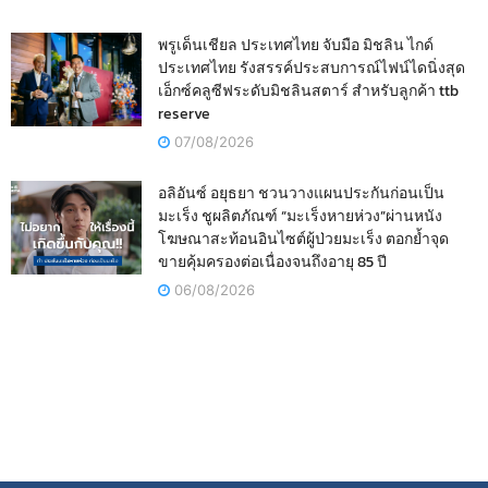
พรูเด็นเชียล ประเทศไทย จับมือ มิชลิน ไกด์
ประเทศไทย รังสรรค์ประสบการณ์ไฟน์ไดนิ่งสุด
เอ็กซ์คลูซีฟระดับมิชลินสตาร์ สำหรับลูกค้า ttb
reserve
07/08/2026
อลิอันซ์ อยุธยา ชวนวางแผนประกันก่อนเป็น
มะเร็ง ชูผลิตภัณฑ์ “มะเร็งหายห่วง”ผ่านหนัง
โฆษณาสะท้อนอินไซต์ผู้ป่วยมะเร็ง ตอกย้ำจุด
ขายคุ้มครองต่อเนื่องจนถึงอายุ 85 ปี
06/08/2026