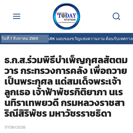
วันที่
7 สิงหาคม 2569
COVERMARK มอบของขวัญแห่งความงาม ต้อนรับเทศกาลวันแม
ธ.ก.ส.ร่วมพิธีบำเพ็ญกุศลสัตตม
วาร กระทรวงการคลัง เพื่อถวาย
เป็นพระกุศล แด่สมเด็จพระเจ้า
ลูกเธอ เจ้าฟ้าพัชรกิติยาภา นเร
นทิราเทพยวดี กรมหลวงราชสา
ริณีสิริพัชร มหาวัชรราชธิดา
17/06/2026