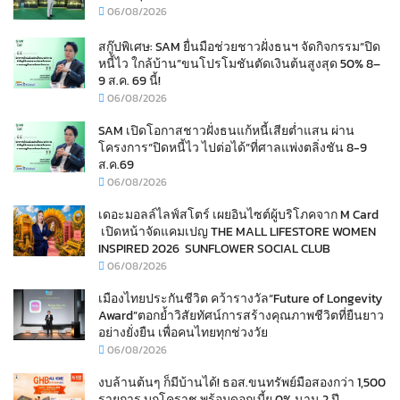
06/08/2026
สกู๊ปพิเศษ: SAM ยื่นมือช่วยชาวฝั่งธนฯ จัดกิจกรรม“ปิด
หนี้ไว ใกล้บ้าน”ขนโปรโมชันตัดเงินต้นสูงสุด 50% 8–
9 ส.ค. 69 นี้!
06/08/2026
SAM เปิดโอกาสชาวฝั่งธนแก้หนี้เสียต่ำแสน ผ่าน
โครงการ“ปิดหนี้ไว ไปต่อได้”ที่ศาลแพ่งตลิ่งชัน 8-9
ส.ค.69
06/08/2026
เดอะมอลล์ไลฟ์สโตร์ เผยอินไซต์ผู้บริโภคจาก M Card
เปิดหน้าจัดแคมเปญ THE MALL LIFESTORE WOMEN
INSPIRED 2026 SUNFLOWER SOCIAL CLUB
06/08/2026
เมืองไทยประกันชีวิต คว้ารางวัล“Future of Longevity
Award”ตอกย้ำวิสัยทัศน์การสร้างคุณภาพชีวิตที่ยืนยาว
อย่างยั่งยืน เพื่อคนไทยทุกช่วงวัย
06/08/2026
งบล้านต้นๆ ก็มีบ้านได้! ธอส.ขนทรัพย์มือสองกว่า 1,500
รายการ บุกโคราช พร้อมดอกเบี้ย 0% นาน 2 ปี