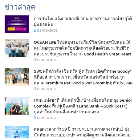
ข่าวล่าสุด
การบินไทยแจ้งยกเลิกเที่ยวบิน จากสถานการณ์พายุไต้
ฝุ่นดอลฟิน
09/08/2026
OCEAN LIFE ไทยสมุทรประกันชีวิต ปักธงสนับสนุนให้
คนไทยสุขภาพดี พร้อมปิดความเสี่ยงด้วยประกันชีวิต
และประกันสุขภาพ ในงาน Good Health Great Heart
08/08/2026
SWC ผนึกกำลัง เซ็นทรัล ฟู้ด รีเทล เปิดตัว‘The Goody’
ที่ท็อปส์ สาขาแรก ณ เซ็นทรัล นอร์ทวิลล์ พร้อมรุก
ตลาด Premium Pet Food & Pet Grooming ทั่วประเทศ
08/08/2026
เคหะแห่งชาติ เดินหน้าปั้น“บ้านเพื่อคนไทย”ลุย Senior
Complex ฟื้นฟูเมืองพลิก Land Bank – Sunk Cost สู่
มูลค่าใหม่ขับเคลื่อนพลังงานสะอาด
08/08/2026
ตลอดเวลากว่า 59 ปี การประปานครหลวง (กปน.) มุ่ง
มั่นพัฒนาระบบประปา จากอดีตสู่การผลิตและส่งจ่าย