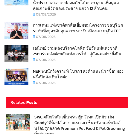
น้ำประปาสะอาด ปลอดภัย ได้มาตรฐาน เพื่อดูแล
คุณภาพชีวิตของประชาชนกว่า 12 ล้านคน
08/08/2026
การเคหะแห่งชาติพาสื่อเยี่ยมชมโครงการชลบุรี ยก
ระดับที่อยู่อาศัยคุณภาพ รองรับเมืองเศรษฐกิจ EEC
07/08/2026
เอนี่เพย์ รวมพลังบริจาคโลหิต รับวันแม่แห่งชาติ
2569ร่วมส่งต่อพลังแห่งการให้… สู่สังคมอย่างยั่งยืน
07/08/2026
NER พบนักวิเคราะห์ โบรกฯ คงคำแนะนำ “ซื้อ” มอง
ครึ่งปีหลังเติบโตต่อ
07/08/2026
Related
Posts
SWC ผนึกกำลัง เซ็นทรัล ฟู้ด รีเทล เปิดตัว‘The
Goody’ ที่ท็อปส์ สาขาแรก ณ เซ็นทรัล นอร์ทวิลล์
พร้อมรุกตลาด Premium Pet Food & Pet Grooming