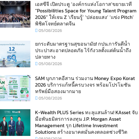
เอสซีจี เปิดประตู ‘องค์กรแห่งโอกาส’ขยายเวที
“Possibilities Space for Young Talent Program
2026” ให้เจน Z ‘เรียนรู้’ ‘ปล่อยแสง’ ‘แข่ง Pitch’
พิชิตโจทย์ตลาดจีน
05/08/2026
ยกระดับมาตรฐานสุขอนามัย! กปน.การันตีน้ำ
ประปาสะอาดปลอดภัย ไร้กังวลตั้งแต่ต้นน้ำถึง
ปลายทาง
05/08/2026
SAM บุกภาคอีสาน ร่วมงาน Money Expo Korat
2026 บริการแก้หนี้ครบวงจร พร้อมโปรโมชัน
ทรัพย์มือสองมากมาย
05/08/2026
K-Wealth PLUS Series ทะลุแสนล้าน! KAsset จับ
มือพันธมิตรการลงทุน J.P. Morgan Asset
Management รุก Lifetime Investment
Solutions สร้างอนาคตมั่นคงตลอดช่วงชีวิต
05/08/2026