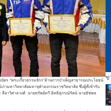
ข่
นียบัตร “พระเกี้ยวธรรมจักร”ด้านการบำเพ็ญสาธารณประโยชน์
่ามหาวิทยาลัยมหาจุฬาลงกรณราชวิทยาลัย ซึ่งผู้ที่เข้ารับ
ลีลาวิศาลวงศ์ นายทรัพย์ทวี อิทธิสุภรณ์รัตน์ นายธัชพล