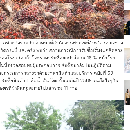
จเฉพาะกิจร่วมกับเจ้าหน้าที่สำนักงานพาณิชย์จังหวัด นายตรวจ
วัดกระบี่ และตรัง พบว่า สถานการณ์การรับซื้อเริ่มจะคลี่คลาย
ลิตของโรงสกัดแล้วโดยราคารับซื้อผลปาล์ม ณ 18 % หน้าโรง
พื้นที่ตรวจสอบพบผู้ประกอบการ รับซื้อปาล์มไม่ปฏิบัติตาม
ะกรรมการกลางว่าด้วยราคาสินค้าและบริการ ฉบับที่ 69
ซื้อสินค้าปาล์มน้ำมัน โดยตั้งแต่ต้นปี 2568 จนถึงปัจจุบัน
เกษตรที่ฝ่าฝืนกฎหมายไปแล้วรวม 11 ราย