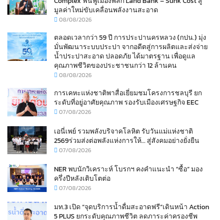
Complex ฟื้นฟูเมืองพลิก Land Bank – Sunk Cost สู่
มูลค่าใหม่ขับเคลื่อนพลังงานสะอาด
08/08/2026
ตลอดเวลากว่า 59 ปี การประปานครหลวง (กปน.) มุ่ง
มั่นพัฒนาระบบประปา จากอดีตสู่การผลิตและส่งจ่าย
น้ำประปาสะอาด ปลอดภัย ได้มาตรฐาน เพื่อดูแล
คุณภาพชีวิตของประชาชนกว่า 12 ล้านคน
08/08/2026
การเคหะแห่งชาติพาสื่อเยี่ยมชมโครงการชลบุรี ยก
ระดับที่อยู่อาศัยคุณภาพ รองรับเมืองเศรษฐกิจ EEC
07/08/2026
เอนี่เพย์ รวมพลังบริจาคโลหิต รับวันแม่แห่งชาติ
2569ร่วมส่งต่อพลังแห่งการให้… สู่สังคมอย่างยั่งยืน
07/08/2026
NER พบนักวิเคราะห์ โบรกฯ คงคำแนะนำ “ซื้อ” มอง
ครึ่งปีหลังเติบโตต่อ
07/08/2026
มท.3 เปิด “จุดบริการน้ำดื่มสะอาดฟรี”เดินหน้า Action
5 PLUS ยกระดับคุณภาพชีวิต ลดภาระค่าครองชีพ