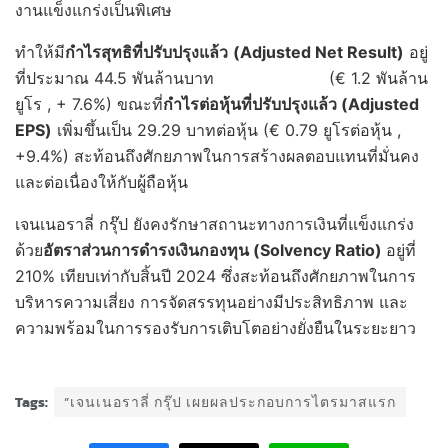
งานแข็งแกร่งเป็นพิเศษ
ทำให้มี
กำไรสุทธิที่ปรับปรุงแล้ว
(
Adjusted Net Result)
อยู่
ที่ประมาณ 44.5 พันล้านบาท (€ 1.2 พันล้าน
ยูโร , + 7.6%) ขณะที่
กำไรต่อหุ้นที่ปรับปรุงแล้ว (
Adjusted
EPS)
เพิ่มขึ้นเป็น 29.29 บาทต่อหุ้น (€ 0.79 ยูโรต่อหุ้น ,
+9.4%) สะท้อนถึงศักยภาพในการสร้างผลตอบแทนที่มั่นคง
และต่อเนื่องให้กับผู้ถือหุ้น
เจนเนอราลี่ กรุ๊ป ยังคงรักษาสถานะทางการเงินที่แข็งแกร่ง
ด้วย
อัตราส่วนการดำรงเงินกองทุน (
Solvency Ratio)
อยู่ที่
210% เทียบเท่ากับสิ้นปี 2024 ซึ่งสะท้อนถึงศักยภาพในการ
บริหารความเสี่ยง การจัดสรรทุนอย่างมีประสิทธิภาพ และ
ความพร้อมในการรองรับการเติบโตอย่างยั่งยืนในระยะยาว
Tags:
“เจนเนอราลี่ กรุ๊ป เผยผลประกอบการไตรมาสแรก