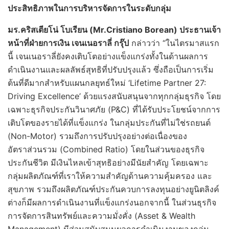
ประสิทธิภาพในการบริหารจัดการในระดับกลุ่ม
มร
.
คริสเตียโน่ โบเรียน
(Mr.
Cristiano Borean)
ประธานเจ้า
หน้าที่ฝ่ายการเงิน
เจนเนอราลี่ กรุ๊ป
กล่าวว่า “ในไตรมาสแรก
นี้ เจนเนอราลี่ยังคงเติบโตอย่างแข็งแกร่งทั้งในด้านผลการ
ดำเนินงานและผลลัพธ์สุทธิที่ปรับปรุงแล้ว ซึ่งถือเป็นการเริ่ม
ต้นที่ดีมากสำหรับแผนกลยุทธ์ใหม่ ‘Lifetime Partner 27:
Driving Excellence’ ด้วยแรงสนับสนุนจากทุกกลุ่มธุรกิจ โดย
เฉพาะธุรกิจประกันวินาศภัย (P&C) ที่ได้รับประโยชน์จากการ
เติบโตของรายได้ที่แข็งแกร่ง ในกลุ่มประกันที่ไม่ใช่รถยนต์
(Non-Motor) รวมถึงการปรับปรุงอย่างต่อเนื่องของ
อัตราส่วนรวม (Combined Ratio) โดยในส่วนของธุรกิจ
ประกันชีวิต มีเงินไหลเข้าสุทธิอย่างมีนัยสำคัญ โดยเฉพาะ
กลุ่มผลิตภัณฑ์ที่เราให้ความสำคัญด้านความคุ้มครอง และ
สุขภาพ รวมถึงผลิตภัณฑ์ประกันควบการลงทุนอย่างยูนิตลิงค์
ต่างก็มีผลการดำเนินงานที่แข็งแกร่งนอกจากนี้ ในส่วนธุรกิจ
การจัดการสินทรัพย์และความมั่งคั่ง (Asset & Wealth
Management) มีส่วนสนับสนุนผลการดำเนินงานของกลุ่ม