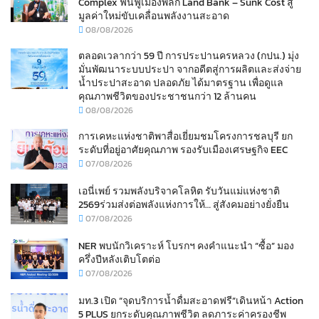
Complex ฟื้นฟูเมืองพลิก Land Bank – Sunk Cost สู่
มูลค่าใหม่ขับเคลื่อนพลังงานสะอาด
08/08/2026
ตลอดเวลากว่า 59 ปี การประปานครหลวง (กปน.) มุ่ง
มั่นพัฒนาระบบประปา จากอดีตสู่การผลิตและส่งจ่าย
น้ำประปาสะอาด ปลอดภัย ได้มาตรฐาน เพื่อดูแล
คุณภาพชีวิตของประชาชนกว่า 12 ล้านคน
08/08/2026
การเคหะแห่งชาติพาสื่อเยี่ยมชมโครงการชลบุรี ยก
ระดับที่อยู่อาศัยคุณภาพ รองรับเมืองเศรษฐกิจ EEC
07/08/2026
เอนี่เพย์ รวมพลังบริจาคโลหิต รับวันแม่แห่งชาติ
2569ร่วมส่งต่อพลังแห่งการให้… สู่สังคมอย่างยั่งยืน
07/08/2026
NER พบนักวิเคราะห์ โบรกฯ คงคำแนะนำ “ซื้อ” มอง
ครึ่งปีหลังเติบโตต่อ
07/08/2026
มท.3 เปิด “จุดบริการน้ำดื่มสะอาดฟรี”เดินหน้า Action
5 PLUS ยกระดับคุณภาพชีวิต ลดภาระค่าครองชีพ