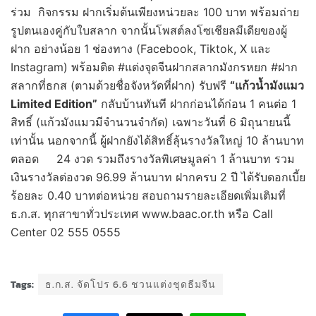
ร่วม กิจกรรม ฝากเริ่มต้นเพียงหน่วยละ 100 บาท พร้อมถ่าย
รูปตนเองคู่กับใบสลาก จากนั้นโพสต์ลงโซเชียลมีเดียของผู้
ฝาก อย่างน้อย 1 ช่องทาง (Facebook, Tiktok, X และ
Instagram) พร้อมติด #แต่งจุดจีนฝากสลากมังกรหยก #ฝาก
สลากที่ธกส (ตามด้วยชื่อจังหวัดที่ฝาก) รับฟรี
“แก้วน้ำมังแมว
Limited Edition”
กลับบ้านทันที ฝากก่อนได้ก่อน 1 คนต่อ 1
สิทธิ์ (แก้วมังแมวมีจำนวนจำกัด) เฉพาะวันที่ 6 มิถุนายนนี้
เท่านั้น นอกจากนี้ ผู้ฝากยังได้สิทธิ์ลุ้นรางวัลใหญ่ 10 ล้านบาท
ตลอด 24 งวด รวมถึงรางวัลพิเศษมูลค่า 1 ล้านบาท รวม
เงินรางวัลต่องวด 96.99 ล้านบาท ฝากครบ 2 ปี ได้รับดอกเบี้ย
ร้อยละ 0.40 บาทต่อหน่วย สอบถามรายละเอียดเพิ่มเติมที่
ธ.ก.ส. ทุกสาขาทั่วประเทศ www.baac.or.th หรือ Call
Center 02 555 0555
Tags:
ธ.ก.ส. จัดโปร 6.6 ชวนแต่งชุดธีมจีน