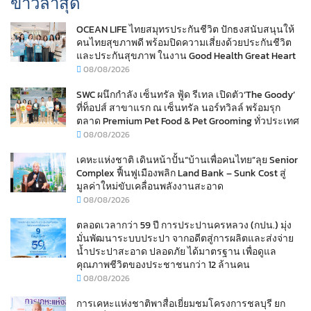
ข่าวล่าสุด
OCEAN LIFE ไทยสมุทรประกันชีวิต ปักธงสนับสนุนให้
คนไทยสุขภาพดี พร้อมปิดความเสี่ยงด้วยประกันชีวิต
และประกันสุขภาพ ในงาน Good Health Great Heart
08/08/2026
SWC ผนึกกำลัง เซ็นทรัล ฟู้ด รีเทล เปิดตัว‘The Goody’
ที่ท็อปส์ สาขาแรก ณ เซ็นทรัล นอร์ทวิลล์ พร้อมรุก
ตลาด Premium Pet Food & Pet Grooming ทั่วประเทศ
08/08/2026
เคหะแห่งชาติ เดินหน้าปั้น“บ้านเพื่อคนไทย”ลุย Senior
Complex ฟื้นฟูเมืองพลิก Land Bank – Sunk Cost สู่
มูลค่าใหม่ขับเคลื่อนพลังงานสะอาด
08/08/2026
ตลอดเวลากว่า 59 ปี การประปานครหลวง (กปน.) มุ่ง
มั่นพัฒนาระบบประปา จากอดีตสู่การผลิตและส่งจ่าย
น้ำประปาสะอาด ปลอดภัย ได้มาตรฐาน เพื่อดูแล
คุณภาพชีวิตของประชาชนกว่า 12 ล้านคน
08/08/2026
การเคหะแห่งชาติพาสื่อเยี่ยมชมโครงการชลบุรี ยก