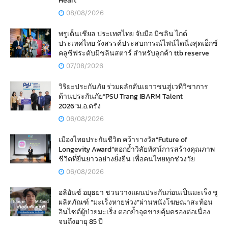
Heart
08/08/2026
พรูเด็นเชียล ประเทศไทย จับมือ มิชลิน ไกด์
ประเทศไทย รังสรรค์ประสบการณ์ไฟน์ไดนิ่งสุดเอ็กซ์
คลูซีฟระดับมิชลินสตาร์ สำหรับลูกค้า ttb reserve
07/08/2026
วิริยะประกันภัย ร่วมผลักดันเยาวชนสู่เวทีวิชาการ
ด้านประกันภัย“PSU Trang IBARM Talent
2026”ม.อ.ตรัง
06/08/2026
เมืองไทยประกันชีวิต คว้ารางวัล“Future of
Longevity Award”ตอกย้ำวิสัยทัศน์การสร้างคุณภาพ
ชีวิตที่ยืนยาวอย่างยั่งยืน เพื่อคนไทยทุกช่วงวัย
06/08/2026
อลิอันซ์ อยุธยา ชวนวางแผนประกันก่อนเป็นมะเร็ง ชู
ผลิตภัณฑ์ “มะเร็งหายห่วง”ผ่านหนังโฆษณาสะท้อน
อินไซต์ผู้ป่วยมะเร็ง ตอกย้ำจุดขายคุ้มครองต่อเนื่อง
จนถึงอายุ 85 ปี