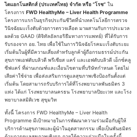
ไดแอกโนสติกส์ (ประเทศไทย) จำกัด
หรือ
“
โรช
”
ใน
โครงการ
FWD Healthy
Me
– Liver Health Programme
โครงการแรกในธุรกิจประกันชีวิตที่นำเทคโนโลยีการตรวจ
วินิจฉัยมะเร็งตับด้วยการตรวจเลือด มาผสานกับการประมวล
ผลด้วย GAAD (ดิจิทัลอัลกอริธึมทางการแพทย์) ที่ได้รับการ
รับรองจาก อย. ไทย เพื่อใช้ในการวินิจฉัยโรคมะเร็งตับระยะ
เริ่มต้นในผู้ที่มีความเสี่ยงสำหรับลูกค้าผู้ถือกรมธรรม์ประกัน
สุขภาพเอฟดับบลิวดี พรีเชียส แคร์ และเอฟดับบลิวดี เอ็กซ์คลู
ซีฟแคร์ ที่ผ่านเกณฑ์และเงื่อนไขตามที่บริษัทกำหนด โดยไม่
เสียค่าใช้จ่าย เพื่อส่งเสริมการดูแลสุขภาพเชิงป้องกันตั้งแต่
เริ่มต้น โดยสามารถรับบริการได้ที่โรงพยาบาลพันธมิตร 3
แห่ง ได้แก่ โรงพยาบาลนครธน โรงพยาบาลปิยะเวท และโรง
พยาบาลสมิติเวช สุขุมวิท
ทั้งนี้ โครงการ FWD HealthyMe – Liver Health
Programme มีเป้าหมายในการพัฒนาความร่วมมือกับผู้ให้
บริการด้านสุขภาพและผู้นำในอุตสาหกรรม เพื่อเป็นพันธมิตร
ด้านการดูแลสุขภาพเชิงรุก ภายใต้ความร่วมมือในครั้งนี้