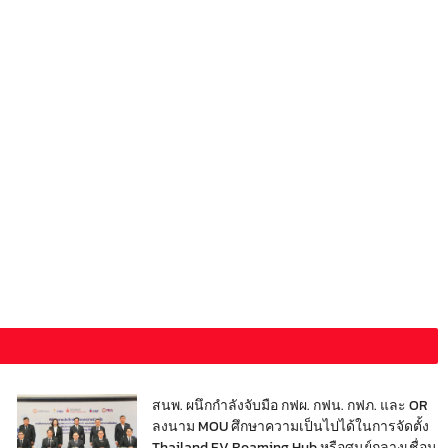
สนพ. ผนึกกำลังจับมือ กฟผ. กฟน. กฟภ. และ OR
ลงนาม MOU ศึกษาความเป็นไปได้ในการจัดตั้ง
Thailand EV Roaming Hub หรือศูนย์กลางเชื่อม