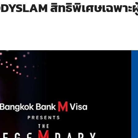
BODYSLAM สิทธิพิเศษเฉพาะผ