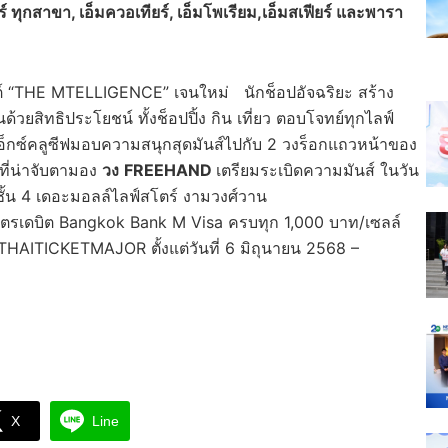
ร์ ทุกสาขา
, เอ็มควอเทียร์, เอ็มโพเรียม,เอ็มสเฟียร์ และพารา
็ปต์ “THE MTELLIGENCE” เจนใหม่ นักช็อปอัจฉริยะ สร้าง
้วยสิทธิประโยชน์ ทั้งช็อปปิ้ง กิน เที่ยว ตอบโจทย์ทุกไลฟ์
เอ็กซ์คลูซีฟมอบความสนุกสุดมันส์ไปกับ 2 วงร็อกแถวหน้าของ
ที่น่าจับตามอง
วง
FREEHAND
เตรียมระเบิดความมันส์ ในวัน
์ ชั้น 4 เดอะมอลล์ไลฟ์สโตร์ งามวงศ์วาน
บัตรเดบิต Bangkok Bank M Visa ครบทุก 1,000 บาท/เซลล์
ต์ THAITICKETMAJOR ตั้งแต่วันที่ 6 มิถุนายน 2568 –
X
Line