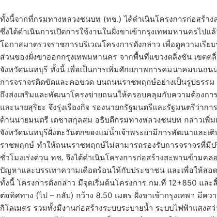
ทั้งนี้จากที่กรมทางหลวงชนบท (ทช.) ได้ดำเนินโครงการก่อสร้า
ซึ่งได้ดำเนินการเปิดการใช้งานในฝั่งขาเข้ากรุงเทพมหานครไปแล้ว
โอกาสมาตรวจราชการบริเวณโครงการดังกล่าว เพื่อดูความเรียบร
ส่วนของฝั่งขาออกกรุงเทพมหานคร จากพื้นที่แขวงตลิ่งชัน เขตต
จังหวัดนนทบุรี ทั้งนี้ เพื่อเป็นการเพิ่มศักยภาพการคมนาคมบนถน
การจราจรติดขัดและคอขวด บนถนนราชพฤกษ์อย่างเป็นรูปธรรม เป
ถึงส่งเสริมและพัฒนาโครงข่ายถนนให้ครอบคลุมกับความต้องการ
และนายสุริยะ จึงรุ่งเรืองกิจ รองนายกรัฐมนตรีและรัฐมนตรีว่
ด้านนายมนตรี เดชาสกุลสม อธิบดีกรมทางหลวงชนบท กล่าวเพิ่มเติม
จังหวัดนนทบุรีฝั่งตะวันตกของแม่น้ำเจ้าพระยามีการพัฒนาและเ
ราชพฤกษ์ ทำให้ถนนราชพฤกษ์ไม่สามารถรองรับการจราจรที่มีป
ชั่วโมงเร่งด่วน ทช. จึงได้ดำเนินโครงการก่อสร้างสะพานข้ามคลอ
ปัญหาและบรรเทาความเดือดร้อนให้กับประชาชน และเพื่อให้
ทั้งนี้ โครงการดังกล่าว มีจุดเริ่มต้นโครงการ กม.ที่ 12+850 แ
ต่อทิศทาง (ไป – กลับ) กว้าง 8.50 เมตร ฝั่งขาเข้ากรุงเทพฯ มี
กิโลเมตร รวมทั้งมีงานก่อสร้างระบบระบายน้ำ ระบบไฟฟ้าแสงสว่