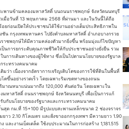
งสะพานข้ามคลองมหาสวัสดิ์ บนถนนราชพฤกษ์ จังหวัดนนทบุรี
เมื่อวันที่ 13 พฤษภาคม 2568 ที่ผ่านมา และในวันนี้ได้ถือ
้อยก่อนเปิดให้ประชาชนได้ใช้งานอย่างเต็มประสิทธิภาพใน
ลิ่งชัน กรุงเทพมหานคร ไปยังตำบลมหาสวัสดิ์ อำเภอบางกรวย
นราชพฤกษ์ให้มีความคล่องตัวมากยิ่งขึ้น พร้อมมุ่งแก้ไขปัญหา
็นการยกระดับคุณภาพชีวิตให้กับประชาชนอย่างยั่งยืน รวม
ในการเดินทางของผู้ใช้ทาง ซึ่งเป็นไปตามนโยบายของรัฐบาล
าการกระทรวงคมนาคม
ว่า เนื่องจากอัตราการเจริญเติบโตของการใช้ที่ดินในพื้นที่
ติบโตขึ้นอย่างรวดเร็ว โดยเฉพาะริมเขตทางของถนน
ริมาณหนาแน่นมากถึง 120,000 คันต่อวัน โดยเฉพาะใน
งมหาสวัสดิ์ ถนนราชพฤกษ์ จังหวัดนนทบุรี เพื่อเป็นการแก้
สอดรับกับนโยบายของรัฐบาลและกระทรวงคมนาคม
ละสิ้นสุด กม.ที่ 15+100 มีรูปแบบสะพานเหล็กขนาด 2 ช่องจราจร
ความยาว 2.10 กิโลเมตร และฝั่งขาออกกรุงเทพฯ มีความยาว 1.90
าง และงานเบ็ดเตล็ด ใช้งบประมาณในการก่อสร้าง 1,181.515