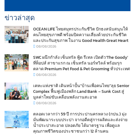
ข่าวล่าสุด
OCEAN LIFE ไทยสมุทรประกันชีวิต ปักธงสนับสนุนให้
คนไทยสุขภาพดี พร้อมปิดความเสี่ยงด้วยประกันชีวิต
และประกันสุขภาพ ในงาน Good Health Great Heart
08/08/2026
SWC ผนึกกำลัง เซ็นทรัล ฟู้ด รีเทล เปิดตัว‘The Goody’
ที่ท็อปส์ สาขาแรก ณ เซ็นทรัล นอร์ทวิลล์ พร้อมรุก
ตลาด Premium Pet Food & Pet Grooming ทั่วประเทศ
08/08/2026
เคหะแห่งชาติ เดินหน้าปั้น“บ้านเพื่อคนไทย”ลุย Senior
Complex ฟื้นฟูเมืองพลิก Land Bank – Sunk Cost สู่
มูลค่าใหม่ขับเคลื่อนพลังงานสะอาด
08/08/2026
ตลอดเวลากว่า 59 ปี การประปานครหลวง (กปน.) มุ่ง
มั่นพัฒนาระบบประปา จากอดีตสู่การผลิตและส่งจ่าย
น้ำประปาสะอาด ปลอดภัย ได้มาตรฐาน เพื่อดูแล
คุณภาพชีวิตของประชาชนกว่า 12 ล้านคน