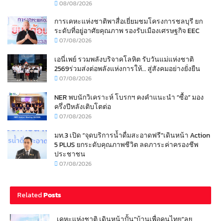
08/08/2026
การเคหะแห่งชาติพาสื่อเยี่ยมชมโครงการชลบุรี ยก
ระดับที่อยู่อาศัยคุณภาพ รองรับเมืองเศรษฐกิจ EEC
07/08/2026
เอนี่เพย์ รวมพลังบริจาคโลหิต รับวันแม่แห่งชาติ
2569ร่วมส่งต่อพลังแห่งการให้… สู่สังคมอย่างยั่งยืน
07/08/2026
NER พบนักวิเคราะห์ โบรกฯ คงคำแนะนำ “ซื้อ” มอง
ครึ่งปีหลังเติบโตต่อ
07/08/2026
มท.3 เปิด “จุดบริการน้ำดื่มสะอาดฟรี”เดินหน้า Action
5 PLUS ยกระดับคุณภาพชีวิต ลดภาระค่าครองชีพ
ประชาชน
07/08/2026
Related
Posts
เคหะแห่งชาติ เดินหน้าปั้น“บ้านเพื่อคนไทย”ลุย