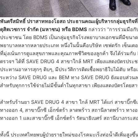
พันตรีสมิทธิ์ ปราสาททองโอสถ ประธานคณะผู้บริหารกลุ่มธุรกิจ
ดุสิตเวชการ จำกัด (มหาชน) หรือ BDMS
กล่าวว่า “การร่วมมือ
ประชาชน โดย BDMS เป็นกลุ่มธุรกิจโรงพยาบาลเอกชนที่มีขนาดใหญ่
พยาบาลหลากหลายประเภท หนึ่งในนั้นคือบริษัท เซฟดรัก เซ็นเตอร
ที่มุ่งเน้นการดูแลสุขภาพและคุณภาพชีวิตของลูกค้า จึงได้ร่วมกับ
ตรวจฯ ได้ที่ SAVE DRUG 4 สาขาใกล้ MRT เพียงแสดงบัตรประชาชนเ
ประทานอาหารสุกๆ ดิบๆ, มีประวัติการติดเชื้อพยาธิใบไม้ตับ หรื
ระหว่าง SAVE DRUG และ BEM ทาง SAVE DRUG ยังมอบส่วนลด 5%
สำหรับทุกการใช้จ่ายไม่มีขั้นต่ำในทุกสาขา เพียงแสดงบัตรโดยสาร
สำหรับร้านยา SAVE DRUG 4 สาขา ใกล้ MRT ได้แก่ สาขาบิ๊กซีเ
ทางออก 4, สาขาบิ๊กซี เอ็กซ์ตร้า ลาดพร้าว สถานีลาดพร้าว ทางอ
ทางออก 1 และสาขาบิ๊กซี เอ็กซ์ตร้า รัตนาธิเบศร์ สถานีบางกระ
ทั้งนี้ ประเทศไทยพบผู้ป่วยรายใหม่ของโรคมะเร็งท่อน้ำดีเพิ่มสูงขึ้น