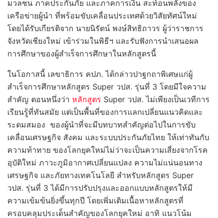
มวลชน ภาคประกันภัย และภาคการเงิน สะท้อนพลังของ
เครือข่ายผู้นำ ที่พร้อมขับเคลื่อนประเทศด้วยวิสัยทัศน์ใหม่
โดยได้รับเกียรติจาก นายนิรัตน์ พงษ์สิทธิถาวร ผู้ว่าราชการ
จังหวัดเชียงใหม่ เข้าร่วมในพิธีฯ และรับฟังการนำเสนอผล
การศึกษาของผู้สำเร็จการศึกษาในหลักสูตรนี้
ในโอกาสนี้ เลขาธิการ คปภ. ได้กล่าวปาฐกถาพิเศษแก่ผู้
สำเร็จการศึกษาหลักสูตร Super วปส. รุ่นที่ 3 โดยมีใจความ
สำคัญ ตอนหนึ่งว่า
หลักสูตร
Super วปส. ไม่เพียงเป็นเวทีการ
เรียนรู้ที่ทันสมัย แต่เป็นพื้นที่ของการแลกเปลี่ยนแนวคิดและ
ระดมสมอง ของผู้นำที่จะมีบทบาทสำคัญต่อไปในการขับ
เคลื่อนเศรษฐกิจ สังคม และระบบประกันภัยไทย ให้เท่าทันกับ
ความท้าทาย ของโลกยุคใหม่ไม่ว่าจะเป็นความเสี่ยงจากโรค
อุบัติใหม่ ภาวะภูมิอากาศเปลี่ยนแปลง ความไม่แน่นอนทาง
เศรษฐกิจ และภัยทางเทคโนโลยี สำหรับหลักสูตร Super
วปส. รุ่นที่ 3 ได้มีการปรับปรุงและออกแบบหลักสูตรให้มี
ความเข้มข้นยิ่งขึ้นทุกปี โดยเพิ่มเติมเนื้อหาหลักสูตรที่
ครอบคลุมประเด็นสำคัญของโลกยุคใหม่ อาทิ แนวโน้ม