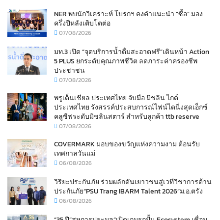
NER พบนักวิเคราะห์ โบรกฯ คงคำแนะนำ “ซื้อ” มอง
ครึ่งปีหลังเติบโตต่อ
07/08/2026
มท.3 เปิด “จุดบริการน้ำดื่มสะอาดฟรี”เดินหน้า Action
5 PLUS ยกระดับคุณภาพชีวิต ลดภาระค่าครองชีพ
ประชาชน
07/08/2026
พรูเด็นเชียล ประเทศไทย จับมือ มิชลิน ไกด์
ประเทศไทย รังสรรค์ประสบการณ์ไฟน์ไดนิ่งสุดเอ็กซ์
คลูซีฟระดับมิชลินสตาร์ สำหรับลูกค้า ttb reserve
07/08/2026
COVERMARK มอบของขวัญแห่งความงาม ต้อนรับ
เทศกาลวันแม่
06/08/2026
วิริยะประกันภัย ร่วมผลักดันเยาวชนสู่เวทีวิชาการด้าน
ประกันภัย“PSU Trang IBARM Talent 2026”ม.อ.ตรัง
06/08/2026
“35 ปี“สหการประมูล”เปิดเกมรุกปั้น Ecosystem เชื่อม