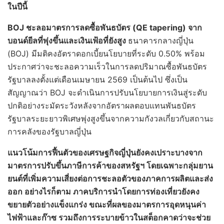
ในปีนี้
BOJ ชะลอมาตรการลดซื้อพันธบัตร (QE tapering) จาก
บอนด์ยีลที่พุ่งขึ้นและเงินเฟ้อที่ยังสูง
ธนาคารกลางญี่ปุ่น
(BOJ) มีมติคงอัตราดอกเบี้ยนโยบายที่ระดับ 0.50% พร้อม
ประกาศว่าจะชะลอความเร็วในการลดปริมาณซื้อพันธบัตร
รัฐบาลลงตั้งแต่เดือนเมษายน 2569 เป็นต้นไป ซึ่งเป็น
สัญญาณว่า BOJ จะดำเนินการปรับนโยบายการเงินสู่ระดับ
ปกติอย่างระมัดระวังหลังจากอัตราผลตอบแทนพันธบัตร
รัฐบาลระยะยาวพิเศษพุ่งสูงขึ้นจากความกังวลเกี่ยวกับสถานะ
การคลังของรัฐบาลญี่ปุ่น
แนวโน้มการฟื้นตัวของเศรษฐกิจญี่ปุ่นยังคงเปราะบางจาก
มาตรการปรับขึ้นภาษีการค้าของสหรัฐฯ โดยเฉพาะกลุ่มยาน
ยนต์ที่เพิ่มความเสี่ยงต่อการชะลอตัวของภาคการผลิตและส่ง
ออก อย่างไรก็ตาม ภาคบริการนำโดยการท่องเที่ยวยังคง
ขยายตัวอย่างแข็งแกร่ง ขณะที่ผลของมาตรการอุดหนุนค่า
ไฟฟ้าและก๊าซ รวมถึงการระบายข้าวในสต็อกคาดว่าจะช่วย