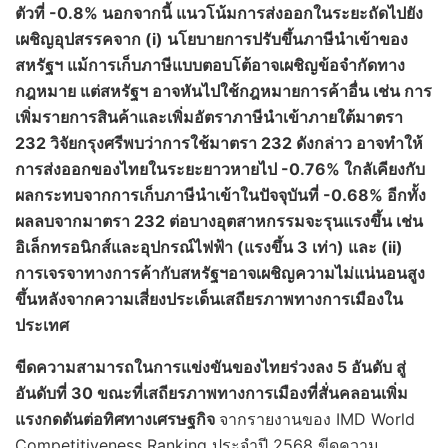
ตัวที่ -0.8% นอกจากนี้ แนวโน้มการส่งออกในระยะถัดไปยัง
เผชิญอุปสรรคจาก (
i) นโยบายการปรับขึ้นภาษีนำเข้าของ
สหรัฐฯ แม้การเก็บภาษีแบบตอบโต้อาจเผชิญข้อจำกัดทาง
กฎหมาย แต่สหรัฐฯ อาจหันไปใช้กฎหมายการค้าอื่น เช่น การ
เพิ่มรายการสินค้าและเพิ่มอัตราภาษีนำเข้าภายใต้มาตรา
232 วิจัยกรุงศรีพบว่าการใช้มาตรา 232 ดังกล่าว อาจทำให้
การส่งออกของไทยในระยะยาวหายไป -0.76% ใกลัเคียงกับ
ผลกระทบจากการเก็บภาษีนำเข้าในปัจจุบันที่ -0.68% อีกทั้ง
ผลลบจากมาตรา 232 ต่อบางอุตสาหกรรมจะรุนแรงขึ้น เช่น
อิเล็กทรอนิกส์และอุปกรณ์ไฟฟ้า (แรงขึ้น 3 เท่า) และ (ii)
การเจรจาทางการค้ากับสหรัฐฯอาจเผชิญความไม่แน่นอนสูง
ขึ้นหลังจากความเสี่ยงประเด็นเสถียรภาพทางการเมืองใน
ประเทศ
ขีดความสามารถในการแข่งขันของไทยร่วงลง 5 อันดับ สู่
อันดับที่ 30 ขณะที่เสถียรภาพทางการเมืองที่สั่นคลอนเพิ่ม
แรงกดดันต่อทิศทางเศรษฐกิจ
จากรายงานของ IMD World
Competitiveness Ranking ประจำปี 2568 ขีดความ