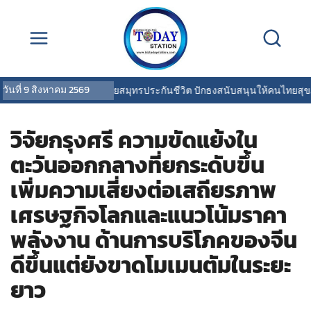
วันที่
9 สิงหาคม 2569
OCEAN LIFE ไทยสมุทรประกันชีวิต ปักธงสนับสนุนให้คนไทยสุขภาพดี
วิจัยกรุงศรี ความขัดแย้งใน
ตะวันออกกลางที่ยกระดับขึ้น
เพิ่มความเสี่ยงต่อเสถียรภาพ
เศรษฐกิจโลกและแนวโน้มราคา
พลังงาน ด้านการบริโภคของจีน
ดีขึ้นแต่ยังขาดโมเมนตัมในระยะ
ยาว