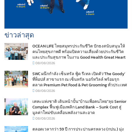
ข่าวล่าสุด
OCEAN LIFE ไทยสมุทรประกันชีวิต ปักธงสนับสนุนให้
คนไทยสุขภาพดี พร้อมปิดความเสี่ยงด้วยประกันชีวิต
และประกันสุขภาพ ในงาน Good Health Great Heart
08/08/2026
SWC ผนึกกำลัง เซ็นทรัล ฟู้ด รีเทล เปิดตัว‘The Goody’
ที่ท็อปส์ สาขาแรก ณ เซ็นทรัล นอร์ทวิลล์ พร้อมรุก
ตลาด Premium Pet Food & Pet Grooming ทั่วประเทศ
08/08/2026
เคหะแห่งชาติ เดินหน้าปั้น“บ้านเพื่อคนไทย”ลุย Senior
Complex ฟื้นฟูเมืองพลิก Land Bank – Sunk Cost สู่
มูลค่าใหม่ขับเคลื่อนพลังงานสะอาด
08/08/2026
ตลอดเวลากว่า 59 ปี การประปานครหลวง (กปน.) มุ่ง