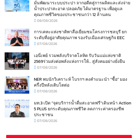
มั่นพัฒนาระบบประปา จากอดีตสู่การผลิตและส่งจ่าย
น้ำประปาสะอาด ปลอดภัย ได้มาตรฐาน เพื่อดูแล
คุณภาพชีวิตของประชาชนกว่า 12 ล้านคน
08/08/2026
การเคหะแห่งชาติพาสื่อเยี่ยมชมโครงการชลบุรี ยก
ระดับที่อยู่อาศัยคุณภาพ รองรับเมืองเศรษฐกิจ EEC
07/08/2026
เอนี่เพย์ รวมพลังบริจาคโลหิต รับวันแม่แห่งชาติ
2569ร่วมส่งต่อพลังแห่งการให้… สู่สังคมอย่างยั่งยืน
07/08/2026
NER พบนักวิเคราะห์ โบรกฯ คงคำแนะนำ “ซื้อ” มอง
ครึ่งปีหลังเติบโตต่อ
07/08/2026
มท.3 เปิด “จุดบริการน้ำดื่มสะอาดฟรี”เดินหน้า Action
5 PLUS ยกระดับคุณภาพชีวิต ลดภาระค่าครองชีพ
ประชาชน
07/08/2026