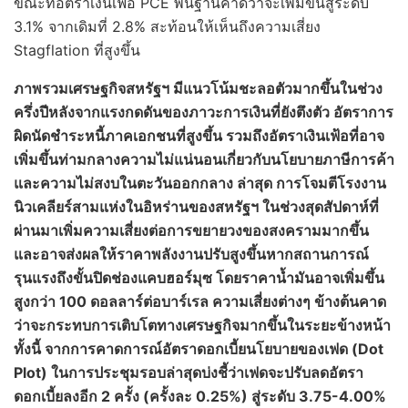
ขณะที่อัตราเงินเฟ้อ PCE พื้นฐานคาดว่าจะเพิ่มขึ้นสู่ระดับ
3.1% จากเดิมที่ 2.8% สะท้อนให้เห็นถึงความเสี่ยง
Stagflation ที่สูงขึ้น
ภาพรวมเศรษฐกิจสหรัฐฯ มีแนวโน้มชะลอตัวมากขึ้นในช่วง
ครึ่งปีหลังจากแรงกดดันของภาวะการเงินที่ยังตึงตัว อัตราการ
ผิดนัดชำระหนี้ภาคเอกชนที่สูงขึ้น รวมถึงอัตราเงินเฟ้อที่อาจ
เพิ่มขึ้นท่ามกลางความไม่แน่นอนเกี่ยวกับนโยบายภาษีการค้า
และความไม่สงบในตะวันออกกลาง ล่าสุด การโจมตีโรงงาน
นิวเคลียร์สามแห่งในอิหร่านของสหรัฐฯ ในช่วงสุดสัปดาห์ที่
ผ่านมาเพิ่มความเสี่ยงต่อการขยายวงของสงครามมากขึ้น
และอาจส่งผลให้ราคาพลังงานปรับสูงขึ้นหากสถานการณ์
รุนแรงถึงขั้นปิดช่องแคบฮอร์มุซ โดยราคาน้ำมันอาจเพิ่มขึ้น
สูงกว่า 100 ดอลลาร์ต่อบาร์เรล ความเสี่ยงต่างๆ ข้างต้นคาด
ว่าจะกระทบการเติบโตทางเศรษฐกิจมากขึ้นในระยะข้างหน้า
ทั้งนี้ จากการคาดการณ์อัตราดอกเบี้ยนโยบายของเฟด (
Dot
Plot) ในการประชุมรอบล่าสุดบ่งชี้ว่าเฟดจะปรับลดอัตรา
ดอกเบี้ยลงอีก 2 ครั้ง (ครั้งละ 0.25%) สู่ระดับ 3.75-4.00%