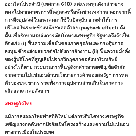
ออนไลน์ประจำปี (เทศกาล 618) แต่แรงหนุนดังกล่าวอาจ
หมดไปหากมาตรการสิ้นสุดลงหรือพ้นช่วงเทศกาล นอกจากนี้
การดึงอุปสงค์ในอนาคตมาใช้ในปัจจุบัน อาจทำให้การ
บริโภคในระยะข้างหน้าชะลอตัวลง (
payback effect) ดัง
นั้น เพื่อรักษาแรงส่งการเติบโตทางเศรษฐกิจ รัฐบาลจึงจำเป็น
ต้องเร่ง (i) ฟื้นความเชื่อมั่นของภาคธุรกิจและกระตุ้นการ
ลงทุน ซึ่งจะส่งผลบวกต่อไปยังการจ้างงาน (ii) ฟื้นความมั่งคั่ง
ของผู้บริโภคที่สูญเสียไปจากวิกฤตภาคอสังหาริมทรัพย์
อย่างไรก็ตาม กระบวนการฟื้นฟูดังกล่าวอาจเผชิญข้อจำกัด
จากความไม่แน่นอนด้านนโยบายการค้าของสหรัฐฯ การหด
ตัวของประชากร รวมทั้งภาวะอุปทานส่วนเกินในภาคการ
ผลิตและภาคอสังหาฯ
เศรษฐกิจไทย
แม้การส่งออกไทยทำสถิติใหม่ แต่การเติบโตทางเศรษฐกิจ
เผชิญแรงกดดันจากปัจจัยเชิงโครงสร้างและความไม่แน่นอน
ทางการเมืองในประเทศ