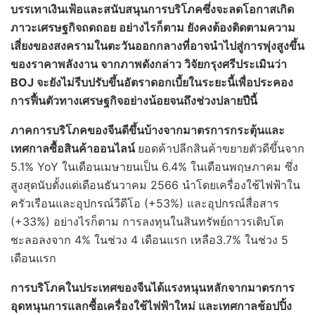
บรรเทาเงินเฟ้อและสนับสนุนการบริโภคซึ่งจะลดโอกาสเกิด
ภาวะเศรษฐกิจถดถอย อย่างไรก็ตาม ยังคงต้องติดตามความ
เสี่ยงของสงครามในตะวันออกกลางที่อาจนำไปสู่การพุ่งสูงขึ้น
ของราคาพลังงาน จากภาพดังกล่าว วิจัยกรุงศรีประเมินว่า
BOJ จะยังไม่รีบปรับขึ้นอัตราดอกเบี้ยในระยะนี้เพื่อประคอง
การฟื้นตัวทางเศรษฐกิจอย่างน้อยจนถึงช่วงปลายปีนี้
ภาคการบริโภคของจีนดีขึ้นบ้างจากมาตรการกระตุ้นและ
เทศกาลซื้อสินค้าออนไลน์
ยอดค้าปลีกสินค้าขยายตัวดีขึ้นจาก
5.1% YoY ในเดือนเมษายนเป็น 6.4% ในเดือนพฤษภาคม ซึ่ง
สูงสุดนับตั้งแต่เดือนธันวาคม 2566 นำโดยเครื่องใช้ไฟฟ้าใน
ครัวเรือนและอุปกรณ์วีดีโอ (+53%) และอุปกรณ์สื่อสาร
(+33%) อย่างไรก็ตาม การลงทุนในสินทรัพย์ถาวรเติบโต
ชะลอลงจาก 4% ในช่วง 4 เดือนแรก เหลือ3.7% ในช่วง 5
เดือนแรก
การบริโภคในประเทศของจีนได้แรงหนุนหลักจากมาตรการ
อุดหนุนการแลกซื้อเครื่องใช้ไฟฟ้าใหม่ และเทศกาลช้อปปิ้ง