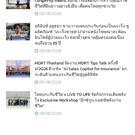
Longevity Award”ตอกย้ำวิสัยทัศน์การสร้างคุณภาพ
ชีวิตที่ยืนยาวอย่างยั่งยืน เพื่อคนไทยทุกช่วงวัย
06/08/2026
อลิอันซ์ อยุธยา ชวนวางแผนประกันก่อนเป็นมะเร็ง ชู
ผลิตภัณฑ์ “มะเร็งหายห่วง”ผ่านหนังโฆษณาสะท้อน
อินไซต์ผู้ป่วยมะเร็ง ตอกย้ำจุดขายคุ้มครองต่อเนื่อง
จนถึงอายุ 85 ปี
06/08/2026
MDRT Thailand จัดงาน MDRT Tips Talk ครั้งที่
2/2026 ติวเข้ม “AI Sales Copilot for Insurance” ยก
ระดับตัวแทนประกันชีวิตสู่ยุคดิจิทัล
06/08/2026
ไทยประกันชีวิต x LIVE TO LIFE จัดกิจกรรมเติมพลัง
ใจ Exclusive Workshop “มิกซ์รูน แมตช์พลังงาน
ชีวิต”
06/08/2026