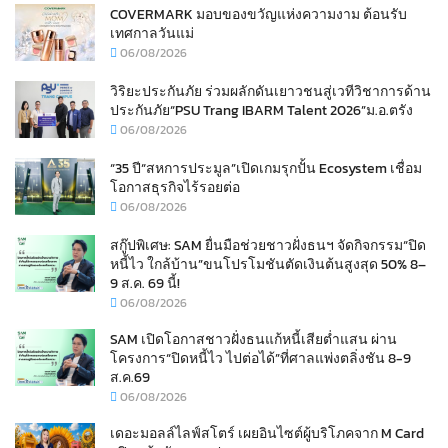
COVERMARK มอบของขวัญแห่งความงาม ต้อนรับ
เทศกาลวันแม่
06/08/2026
วิริยะประกันภัย ร่วมผลักดันเยาวชนสู่เวทีวิชาการด้าน
ประกันภัย“PSU Trang IBARM Talent 2026”ม.อ.ตรัง
06/08/2026
“35 ปี“สหการประมูล”เปิดเกมรุกปั้น Ecosystem เชื่อม
โอกาสธุรกิจไร้รอยต่อ
06/08/2026
สกู๊ปพิเศษ: SAM ยื่นมือช่วยชาวฝั่งธนฯ จัดกิจกรรม“ปิด
หนี้ไว ใกล้บ้าน”ขนโปรโมชันตัดเงินต้นสูงสุด 50% 8–
9 ส.ค. 69 นี้!
06/08/2026
SAM เปิดโอกาสชาวฝั่งธนแก้หนี้เสียต่ำแสน ผ่าน
โครงการ“ปิดหนี้ไว ไปต่อได้”ที่ศาลแพ่งตลิ่งชัน 8-9
ส.ค.69
06/08/2026
เดอะมอลล์ไลฟ์สโตร์ เผยอินไซต์ผู้บริโภคจาก M Card