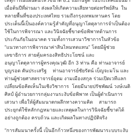
เหตุการณ์แผ่นดินไหวขนาด 8.2 แมกนิจูด ในประเทศเมียนมา
เมื่อต้นปีที่ผ่านมา ส่งผลให้เกิดความเสียหายต่อทรัพย์สิน ใน
หลายพื้นที่ของประเทศไทย รวมถึงกรุงเทพมหานคร โดย
ประเด็นนี้เป็นองค์ความรู้สำคัญที่อนุญาโตตุลาการจำเป็นต้อง
ใช้ในการพิจารณา และวินิจฉัยชี้ขาดข้อพิพาทด้านการ
ประกันภัยในอนาคต รวมทั้งการเสวนาวิชาการในหัวข้อ
“แนวทางการพิจารณาค่าสินไหมทดแทน” โดยมีผู้ช่วย
เลขาธิการ สายคุ้มครองสิทธิประโยชน์ และ
อนุญาโตตุลาการผู้ทรงคุณวุฒิ อีก 3 ท่าน คือ ท่านอาจารย์
บุญรอด ตันประเสริฐ ท่านอาจารย์ชัยรัตน์ เบ็ญจะมโน และ
ท่านผู้ช่วยศาสตราจารย์อุดม งามเมืองสกุล ร่วมเปิดเวทีแลก
เปลี่ยนข้อคิดเห็นในเชิงวิชาการ โดยมีนายปรัชพัฒน์ วงษ์เนติ
ศิลป์ ผู้อำนวยการกลุ่มงานระงับข้อพิพาท เป็นผู้ดำเนินการ
เสวนา เพื่อให้ผู้สัมมนาตกผลึกทางความคิด สามารถ
ประยุกต์ใช้หลักกฎหมายและเหตุผลในการวินิจฉัยชี้ขาดได้
อย่างถูกต้อง ครบถ้วน และเกิดผลในทางปฏิบัติจริง
“การสัมมนาครั้งนี้ เป็นอีกก้าวหนึ่งของการพัฒนาระบบระงับ