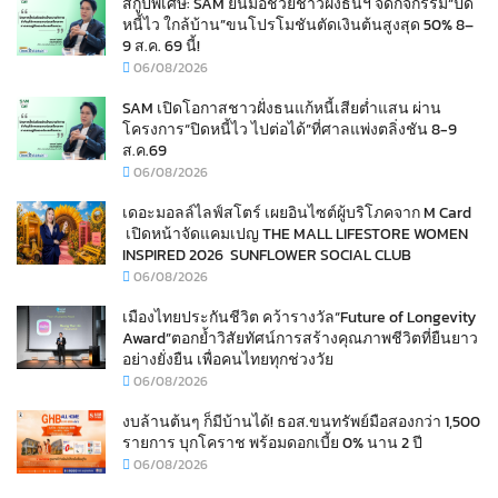
สกู๊ปพิเศษ: SAM ยื่นมือช่วยชาวฝั่งธนฯ จัดกิจกรรม“ปิด
หนี้ไว ใกล้บ้าน”ขนโปรโมชันตัดเงินต้นสูงสุด 50% 8–
9 ส.ค. 69 นี้!
06/08/2026
SAM เปิดโอกาสชาวฝั่งธนแก้หนี้เสียต่ำแสน ผ่าน
โครงการ“ปิดหนี้ไว ไปต่อได้”ที่ศาลแพ่งตลิ่งชัน 8-9
ส.ค.69
06/08/2026
เดอะมอลล์ไลฟ์สโตร์ เผยอินไซต์ผู้บริโภคจาก M Card
เปิดหน้าจัดแคมเปญ THE MALL LIFESTORE WOMEN
INSPIRED 2026 SUNFLOWER SOCIAL CLUB
06/08/2026
เมืองไทยประกันชีวิต คว้ารางวัล“Future of Longevity
Award”ตอกย้ำวิสัยทัศน์การสร้างคุณภาพชีวิตที่ยืนยาว
อย่างยั่งยืน เพื่อคนไทยทุกช่วงวัย
06/08/2026
งบล้านต้นๆ ก็มีบ้านได้! ธอส.ขนทรัพย์มือสองกว่า 1,500
รายการ บุกโคราช พร้อมดอกเบี้ย 0% นาน 2 ปี
06/08/2026