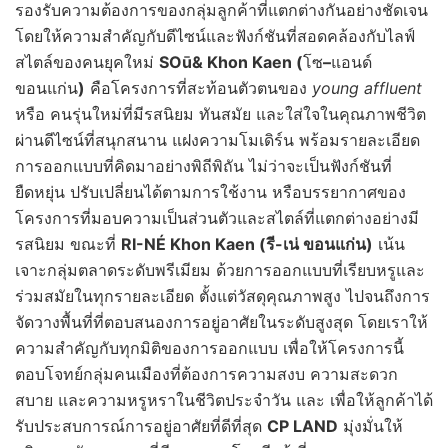
รองรับความต้องการของกลุ่มลูกค้าที่แตกต่างกันอย่างชัดเจน
โดยให้ความสำคัญกับดีไซน์และฟังก์ชันที่สอดคล้องกับไลฟ์
สไตล์ของคนยุคใหม่
SO
ū
& Khon Kaen (
โซ
–
แอนด์
ขอนแก่น
)
คือโครงการที่สะท้อนตัวตนของ
young affluent
หรือ คนรุ่นใหม่ที่มีรสนิยม ทันสมัย และใส่ใจในคุณภาพชีวิต
ผ่านดีไซน์ที่สนุกสนาน แฝงความโมเดิร์น พร้อมรายละเอียด
การออกแบบที่คิดมาอย่างพิถีพิถัน ไม่ว่าจะเป็นฟังก์ชันที่
ยืดหยุ่น ปรับเปลี่ยนได้ตามการใช้งาน หรือบรรยากาศของ
โครงการที่มอบความเป็นส่วนตัวและสไตล์ที่แตกต่างอย่างมี
รสนิยม ขณะที่
RI-NÉ Khon Kaen (รี-เน่ ขอนแก่น)
เน้น
เจาะกลุ่มตลาดระดับพรีเมียม ด้วยการออกแบบที่เรียบหรูและ
ร่วมสมัยในทุกรายละเอียด ตั้งแต่วัสดุคุณภาพสูง ไปจนถึงการ
จัดวางพื้นที่ที่ตอบสนองการอยู่อาศัยในระดับสูงสุด โดยเราให้
ความสำคัญกับทุกมิติของการออกแบบ เพื่อให้โครงการนี้
ตอบโจทย์กลุ่มคนเมืองที่ต้องการความสงบ ความสะดวก
สบาย และความหรูหราในชีวิตประจำวัน และ เพื่อให้ลูกค้าได้
รับประสบการณ์การอยู่อาศัยที่ดีที่สุด
CP LAND
มุ่งมั่นให้