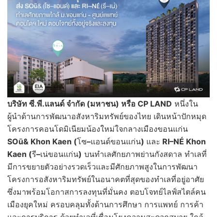
บริษัท ซี.พี.แลนด์ จำกัด (มหาชน) หรือ CP LAND
หนึ่งใน
ผู้นำด้านการพัฒนาอสังหาริมทรัพย์ของไทย เดินหน้าปักหมุด
โครงการคอนโดมิเนียมน้องใหม่ใจกลางเมืองขอนแก่น
SOū& Khon Kaen (
โซ
–
แอนด์ขอนแก่น
)
และ
RI–NÉ Khon
Kaen (
รี
–
เน่ขอนแก่น
)
บนทำเลศักยภาพย่านกังสดาล ทำเลที่
มีการขยายตัวอย่างรวดเร็วและมีศักยภาพสูงในการพัฒนา
โครงการอสังหาริมทรัพย์ในอนาคตที่สุดของทำเลที่อยู่อาศัย
ซึ่งมาพร้อมโอกาสการลงทุนที่มั่นคง ตอบโจทย์ไลฟ์สไตล์คน
เมืองยุคใหม่ ครอบคลุมทั้งด้านการศึกษา การแพทย์ การค้า