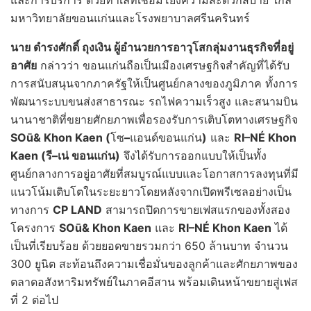
และการบริการ ด้วยทำเลที่เชื่อมโยงความสะดวกสบาย ใกล้
มหาวิทยาลัยขอนแก่นและโรงพยาบาลศรีนครินทร์
นาย ดำรงศักดิ์ ถุงเงิน ผู้อำนวยการอาวุโสกลุ่มงานธุรกิจที่อยู่
อาศัย
กล่าวว่า ขอนแก่นถือเป็นเมืองเศรษฐกิจสำคัญที่ได้รับ
การสนับสนุนจากภาครัฐให้เป็นศูนย์กลางของภูมิภาค ทั้งการ
พัฒนาระบบขนส่งสาธารณะ รถไฟความเร็วสูง และสนามบิน
นานาชาติที่ขยายศักยภาพเพื่อรองรับการเติบโตทางเศรษฐกิจ
SO
ū
& Khon Kaen (
โซ
–
แอนด์ขอนแก่น
)
และ
RI–NÉ
Khon
Kaen (
รี
–เน่ ขอนแก่น)
จึงได้รับการออกแบบให้เป็นทั้ง
ศูนย์กลางการอยู่อาศัยที่สมบูรณ์แบบและโอกาสการลงทุนที่มี
แนวโน้มเติบโตในระยะยาวโดยหลังจากเปิดพรีเซลอย่างเป็น
ทางการ
CP LAND
สามารถปิดการขายเฟสแรกของทั้งสอง
โครงการ
SO
ū
& Khon Kaen
และ
RI–N
É
Khon Kaen
ได้
เป็นที่เรียบร้อย ด้วยยอดขายรวมกว่า 650 ล้านบาท จำนวน
300 ยูนิต สะท้อนถึงความเชื่อมั่นของลูกค้าและศักยภาพของ
ตลาดอสังหาริมทรัพย์ในภาคอีสาน พร้อมเดินหน้าขยายสู่เฟส
ที่ 2 ต่อไป