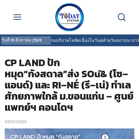
วันที่
10 สิงหาคม 2569
กปน.จัดกิจกรรมบริจาคโลหิตเนื่องในวันคล้ายวันสถาปนาการป
CP LAND ปัก
หมุด“กังสดาล”ส่ง SOū& (โซ–
แอนด์) และ RI–NÉ (รี–เน่) ทำเล
ศักยภาพใกล้ ม.ขอนแก่น – ศูนย์
แพทย์ฯ คอนโดฯ
01/07/2025