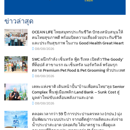
ข่าวล่าสุด
OCEAN LIFE ไทยสมุทรประกันชีวิต ปักธงสนับสนุนให้
คนไทยสุขภาพดี พร้อมปิดความเสี่ยงด้วยประกันชีวิต
และประกันสุขภาพ ในงาน Good Health Great Heart
08/08/2026
SWC ผนึกกำลัง เซ็นทรัล ฟู้ด รีเทล เปิดตัว‘The Goody’
ที่ท็อปส์ สาขาแรก ณ เซ็นทรัล นอร์ทวิลล์ พร้อมรุก
ตลาด Premium Pet Food & Pet Grooming ทั่วประเทศ
08/08/2026
เคหะแห่งชาติ เดินหน้าปั้น“บ้านเพื่อคนไทย”ลุย Senior
Complex ฟื้นฟูเมืองพลิก Land Bank – Sunk Cost สู่
มูลค่าใหม่ขับเคลื่อนพลังงานสะอาด
08/08/2026
ตลอดเวลากว่า 59 ปี การประปานครหลวง (กปน.) มุ่ง
มั่นพัฒนาระบบประปา จากอดีตสู่การผลิตและส่งจ่าย
น้ำประปาสะอาด ปลอดภัย ได้มาตรฐาน เพื่อดูแล