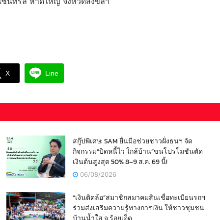
าเซ็นทรัล หาดใหญ่ จังหวัดสงขลา
X
Line
สกู๊ปพิเศษ: SAM ยื่นมือช่วยชาวฝั่งธนฯ จัด
กิจกรรม“ปิดหนี้ไว ใกล้บ้าน”ขนโปรโมชันตัด
เงินต้นสูงสุด 50% 8–9 ส.ค. 69 นี้!
06/08/2026
“เงินติดล้อ”สมาชิกสมาคมสินเชื่อทะเบียนรถฯ
ร่วมส่งเสริมความรู้ทางการเงิน ให้ชาวชุมชน
บ้านน้ำใส จ.ร้อยเอ็ด