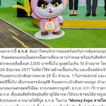
นอกจากนี้
ธ.ก.ส.
ยังเอาใจคนรักการออมพร้อมกับการคุ้มครองอุบัต
รับผลตอบแทนเป็นดอกเบี้ยตามที่ธนาคารกำหนด พร้อมกับสิทธิประโ
ฝากคงเหลือตั้งแต่ 2,000 บาทขึ้นไป สูงสุดไม่เกิน 10 ล้านบาท โด
26 มิถุนายน 2571 ไม่มีค่าใช้จ่ายด้านเบี้ยประกัน และเมื่อสมัครเ
รับเลยกระเป๋าเดินทางขนาด 20 นิ้ว จำนวน 1 ใบ/กรมธรรม์ แล
ต่อปีขึ้นไป เมื่อกรมธรรม์อนุมัติ รับเลยกระเป๋าเดินทางแม่ลูก จ
แกลมเกษตรสุดพรีเมียม จากเกษตรกรลูกค้า ธ.ก.ส. กว่า 70 ราย
ธ.ก.ส. ตั้งแต่อดีตถึงปัจจุบันที่หาดูได้ยากมาให้ประชาชนได้ถ่ายรูป
Exclusive มากมายได้ที่บูธ ธ.ก.ส. ในงาน
“Money Expo หาดให