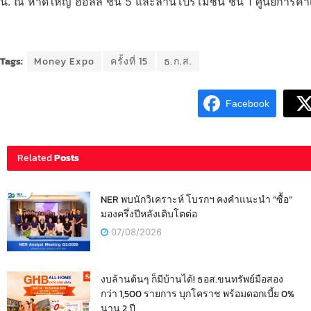
น. ณ หาดใหญ่ ฮอลล์ ชั้น 5 และลานโปรโมชัน ชั้น 1 ศูนย์การค้
Tags:
Money Expo
ครั้งที่ 15
ธ.ก.ส.
Facebook
Related
Posts
NER พบนักวิเคราะห์ โบรกฯ คงคำแนะนำ “ซื้อ”
มองครึ่งปีหลังเติบโตต่อ
07/08/2026
งบล้านต้นๆ ก็มีบ้านได้! ธอส.ขนทรัพย์มือสอง
กว่า 1,500 รายการ บุกโคราช พร้อมดอกเบี้ย 0%
นาน 2 ปี