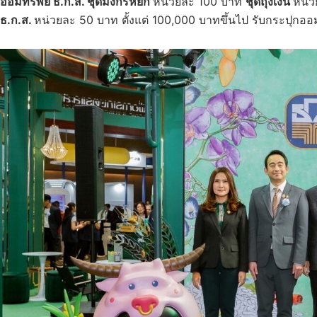
ออมทรัพย์ ธ.ก.ส. ชุดมังกรหยก
หน่วยละ 100 บาท
ชุดถุงเงิน
หน่
ธ.ก.ส.
หน่วยละ 50 บาท ตั้งแต่ 100,000 บาทขึ้นไป รับกระปุกอ