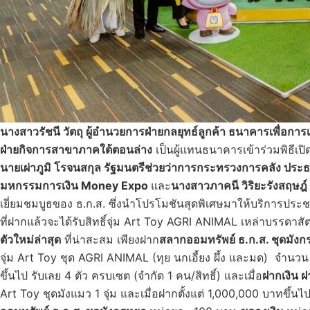
นางสาวรัชนี วัตถุ ผู้อำนวยการฝ่ายกลยุทธ์ลูกค้า ธนาคารเพื่อ
ฝ่ายกิจการสาขาภาคใต้ตอนล่าง
เป็นผู้แทนธนาคารเข้าร่วมพิธีเป
นายเผ่าภูมิ โรจนสกุล รัฐมนตรีช่วยว่าการกระทรวงการคลัง ประธา
มหกรรมการเงิน
Money Expo
และ
นางสาวภาคนี วิริยะรังสฤษ
เยี่ยมชมบูธของ ธ.ก.ส. ซึ่งนำโปรโมชันสุดพิเศษมาให้บริการประ
ที่ฝากแล้วจะได้รับสิทธิ์จุ่ม Art Toy AGRI ANIMAL เหล่าบรรดาส
ตัวใหม่ล่าสุด
ที่น่าสะสม เพียงฝาก
สลากออมทรัพย์ ธ.ก.ส. ชุดมัง
จุ่ม Art Toy ชุด AGRI ANIMAL (ทุย นกเอี้ยง ผึ้ง และมด) จำนวน 1 
ขึ้นไป รับเลย 4 ตัว ครบเซต (จำกัด 1 คน/สิทธิ์) และเมื่อ
ฝากเงิน 
Art Toy ชุดมังแมว 1 จุ่ม และเมื่อฝากตั้งแต่ 1,000,000 บาทขึ้น