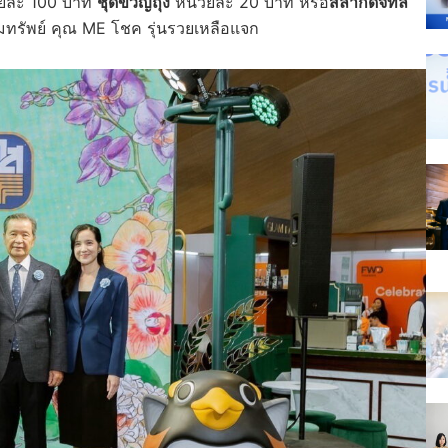
วยละ 100 บาท
ชุดขวัญถุง
หน่วยละ 20 บาท หรือ
สลากดิจิทัล
อมทรัพย์ คุณ ME โชค รุ่นรวยเหลือแจก