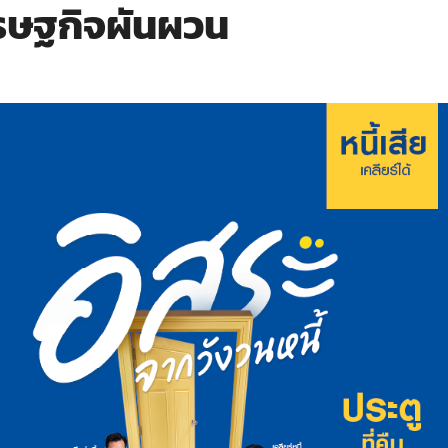
ศรษฐกิจผันผวน