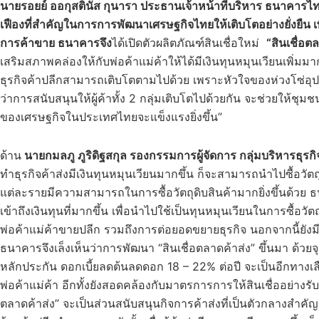
นายรอยย์ ออกุสตินัส กุนารา ประธานเจ้าหน้าที่บริหาร ธนาคารไท
เฟืองที่สำคัญในการการพัฒนาเศรษฐกิจไทยให้เติบโตอย่างยั่งยืน เพ
การค้าขาย ธนาคารจึง
ได้เปิดตัวผลิตภัณฑ์สินเชื่อใหม่
“สินเชื่อต
เสริมสภาพคล่องให้กับพ่อค้าแม่ค้าให้ได้มีเงินทุนหมุนเวียนเพิ่มมาก
ธุรกิจค้าปลีกสามารถเติบโตตามไปด้วย เพราะหัวใจของห่วงโซ่อุปท
ว่าการสนับสนุนให้ผู้ค้าทั้ง 2 กลุ่มเติบโตไปด้วยกัน จะช่วยให้ชุมช
ของเศรษฐกิจในประเทศไทยจะแข็งแรงยิ่งขึ้น”
ด้าน
นายกมลภู ภูริดิฐสกุล รองกรรมการผู้จัดการ กลุ่มบริหารธุ
ทำธุรกิจค้าส่งมีเงินทุนหมุนเวียนมากขึ้น ก็จะสามารถนำไปซื้อวัตถุดิบ
แต่ละรายมีความสามารถในการซื้อวัตถุดิบสินค้ามากยิ่งขึ้นด้วย ธ
เข้าถึงเงินทุนที่มากขึ้น เพื่อนำไปใช้เป็นทุนหมุนเวียนในการซื้อวัตถ
พ่อค้าแม่ค้าขายปลีก รวมถึงการต่อยอดขยายธุรกิจ นอกจากนี้ยังมีผ
ธนาคารจึงเล็งเห็นว่าการพัฒนา “สินเชื่อตลาดค้าส่ง” ขึ้นมา ด้วยจุ
หลักประกัน ดอกเบี้ยลดต้นลดดอก 18 – 22% ต่อปี จะเป็นอีกทางเ
พ่อค้าแม่ค้า อีกทั้งยังสอดคล้องกับมาตรการการให้สินเชื่ออย่าง
ตลาดค้าส่ง” จะเป็นส่วนสนับสนุนกิจการค้าส่งที่เป็นตัวกลางสำค