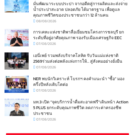
มั่นพัฒนาระบบประปา จากอดีตสู่การผลิตและส่งจ่าย
น้ำประปาสะอาด ปลอดภัย ได้มาตรฐาน เพื่อดูแล
คุณภาพชีวิตของประชาชนกว่า 12 ล้านคน
08/08/2026
การเคหะแห่งชาติพาสื่อเยี่ยมชมโครงการชลบุรี ยก
ระดับที่อยู่อาศัยคุณภาพ รองรับเมืองเศรษฐกิจ EEC
07/08/2026
เอนี่เพย์ รวมพลังบริจาคโลหิต รับวันแม่แห่งชาติ
2569ร่วมส่งต่อพลังแห่งการให้… สู่สังคมอย่างยั่งยืน
07/08/2026
NER พบนักวิเคราะห์ โบรกฯ คงคำแนะนำ “ซื้อ” มอง
ครึ่งปีหลังเติบโตต่อ
07/08/2026
มท.3 เปิด “จุดบริการน้ำดื่มสะอาดฟรี”เดินหน้า Action
5 PLUS ยกระดับคุณภาพชีวิต ลดภาระค่าครองชีพ
ประชาชน
07/08/2026