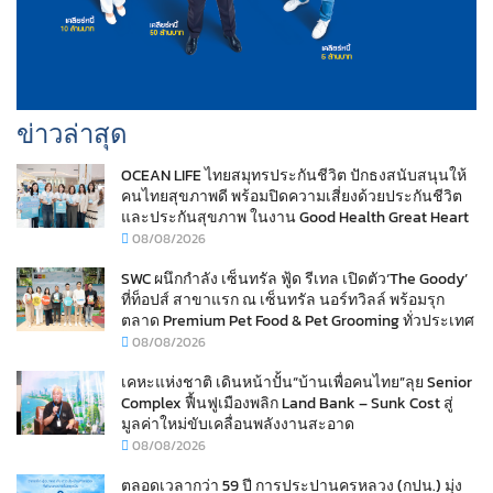
ข่าวล่าสุด
OCEAN LIFE ไทยสมุทรประกันชีวิต ปักธงสนับสนุนให้
คนไทยสุขภาพดี พร้อมปิดความเสี่ยงด้วยประกันชีวิต
และประกันสุขภาพ ในงาน Good Health Great Heart
08/08/2026
SWC ผนึกกำลัง เซ็นทรัล ฟู้ด รีเทล เปิดตัว‘The Goody’
ที่ท็อปส์ สาขาแรก ณ เซ็นทรัล นอร์ทวิลล์ พร้อมรุก
ตลาด Premium Pet Food & Pet Grooming ทั่วประเทศ
08/08/2026
เคหะแห่งชาติ เดินหน้าปั้น“บ้านเพื่อคนไทย”ลุย Senior
Complex ฟื้นฟูเมืองพลิก Land Bank – Sunk Cost สู่
มูลค่าใหม่ขับเคลื่อนพลังงานสะอาด
08/08/2026
ตลอดเวลากว่า 59 ปี การประปานครหลวง (กปน.) มุ่ง