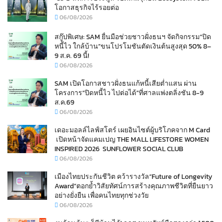
โอกาสธุรกิจไร้รอยต่อ
06/08/2026
สกู๊ปพิเศษ: SAM ยื่นมือช่วยชาวฝั่งธนฯ จัดกิจกรรม“ปิด
หนี้ไว ใกล้บ้าน”ขนโปรโมชันตัดเงินต้นสูงสุด 50% 8–
9 ส.ค. 69 นี้!
06/08/2026
SAM เปิดโอกาสชาวฝั่งธนแก้หนี้เสียต่ำแสน ผ่าน
โครงการ“ปิดหนี้ไว ไปต่อได้”ที่ศาลแพ่งตลิ่งชัน 8-9
ส.ค.69
06/08/2026
เดอะมอลล์ไลฟ์สโตร์ เผยอินไซต์ผู้บริโภคจาก M Card
เปิดหน้าจัดแคมเปญ THE MALL LIFESTORE WOMEN
INSPIRED 2026 SUNFLOWER SOCIAL CLUB
06/08/2026
เมืองไทยประกันชีวิต คว้ารางวัล“Future of Longevity
Award”ตอกย้ำวิสัยทัศน์การสร้างคุณภาพชีวิตที่ยืนยาว
อย่างยั่งยืน เพื่อคนไทยทุกช่วงวัย
06/08/2026