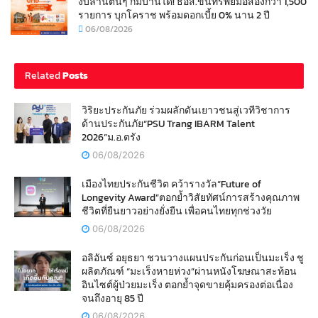
งบล้านต้นๆ ก็มีบ้านได้! ธอส.ขนทรัพย์มือสองกว่า 1,500
รายการ บุกโคราช พร้อมดอกเบี้ย 0% นาน 2 ปี
06/08/2026
Related
Posts
วิริยะประกันภัย ร่วมผลักดันเยาวชนสู่เวทีวิชาการ
ด้านประกันภัย“PSU Trang IBARM Talent
2026”ม.อ.ตรัง
06/08/2026
เมืองไทยประกันชีวิต คว้ารางวัล“Future of
Longevity Award”ตอกย้ำวิสัยทัศน์การสร้างคุณภาพ
ชีวิตที่ยืนยาวอย่างยั่งยืน เพื่อคนไทยทุกช่วงวัย
06/08/2026
อลิอันซ์ อยุธยา ชวนวางแผนประกันก่อนเป็นมะเร็ง ชู
ผลิตภัณฑ์ “มะเร็งหายห่วง”ผ่านหนังโฆษณาสะท้อน
อินไซต์ผู้ป่วยมะเร็ง ตอกย้ำจุดขายคุ้มครองต่อเนื่อง
จนถึงอายุ 85 ปี
06/08/2026